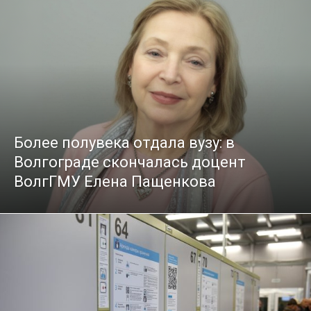
Более полувека отдала вузу: в
Волгограде скончалась доцент
ВолгГМУ Елена Пащенкова