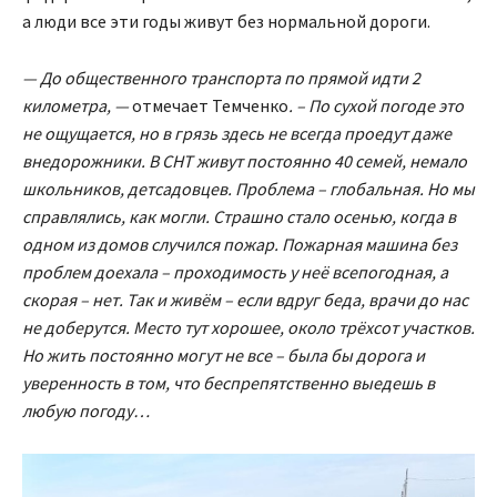
а люди все эти годы живут без нормальной дороги.
— До общественного транспорта по прямой идти 2
километра, —
отмечает Темченко
. – По сухой погоде это
не ощущается, но в грязь здесь не всегда проедут даже
внедорожники. В СНТ живут постоянно 40 семей, немало
школьников, детсадовцев. Проблема – глобальная. Но мы
справлялись, как могли. Страшно стало осенью, когда в
одном из домов случился пожар. Пожарная машина без
проблем доехала – проходимость у неё всепогодная, а
скорая – нет. Так и живём – если вдруг беда, врачи до нас
не доберутся. Место тут хорошее, около трёхсот участков.
Но жить постоянно могут не все – была бы дорога и
уверенность в том, что беспрепятственно выедешь в
любую погоду…