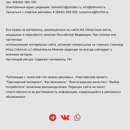
тел.
8(8442) 260-100
Электронный адрес редакции: oblvestiru@yandex.ru, info@oblvesti.ru
Связаться с отделом рекламы:
8 (8442) 264-000
, tumanova@fm104.ru
Все права на материалы, размещенные на сайте ИА Областные вести,
защищены и охраняются законом Российской Федерации. При полном или
частичном
использовании материалов сайта, активная гиперссылка на главную страницу
https://oblvesti.ru/ обязательна.Мнение редакции не всегда совпадает с
мнением авторов.
Настоящий ресурс содержит материалы 16+
Публикации с пометкой «На правах рекламы», «Партнёрский проект»,
“Партнерский материал”, “Как экономить”, “Волгоградское качество”, “Выбор
потребителя” оплачены рекламодателем. Редакция сайта не несет
ответственности за достоверность информации, содержащейся в рекламных
объявлениях.