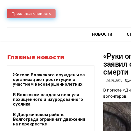
Предложить новость
НОВОСТИ
C
«Руки о
Главные новости
заявил 
смерти 
Жители Волжского осуждены за
организацию проституции с
Ири
29.01.2024
участием несовершеннолетних
В приюте «Ди
В Волжском вандалы вернули
волонтеров.
похищенного и изуродованного
суслика
В Дзержинском районе
Волгограда ограничат движения
на перекрестке