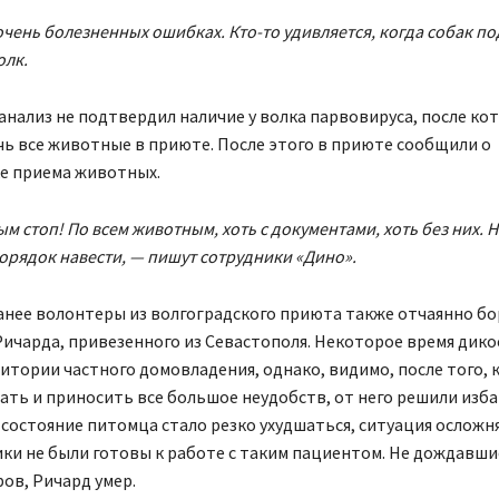
очень болезненных ошибках. Кто-то удивляется, когда собак п
олк.
 анализ не подтвердил наличие у волка парвовируса, после ко
чь все животные в приюте. После этого в приюте сообщили о
е приема животных.
м стоп! По всем животным, хоть с документами, хоть без них. 
орядок навести, — пишут сотрудники «Дино».
нее волонтеры из волгоградского приюта также отчаянно бо
ичарда, привезенного из Севастополя. Некоторое время дик
итории частного домовладения, однако, видимо, после того, 
ать и приносить все большое неудобств, от него решили изба
 состояние питомца стало резко ухудшаться, ситуация осложня
ики не были готовы к работе с таким пациентом. Не дождавш
ов, Ричард умер.