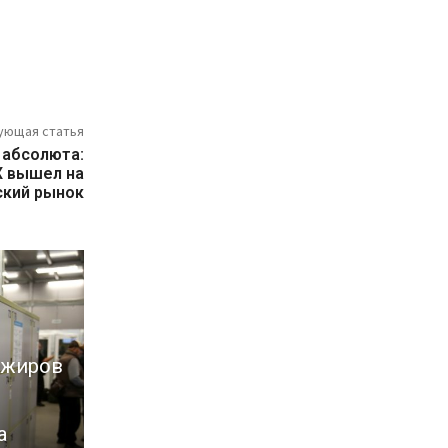
ующая статья
 абсолюта:
X вышел на
ский рынок
ажиров
а