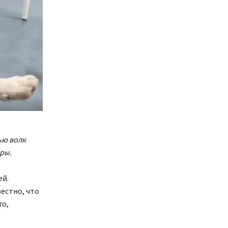
ью волк
еры.
ей.
естно, что
го,