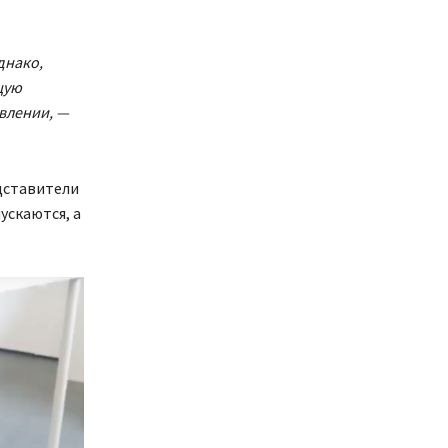
днако,
щую
влении, —
едставители
ускаются, а