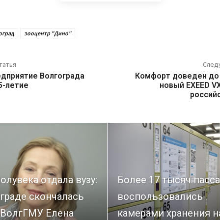
оград
зооцентр "Дино"
татья
След
едприятие Волгограда
Комфорт доведен до
5-летие
новый EXEED V
россий
олувека отдала вузу:
Более 17 тысяч пасс
граде скончалась
воспользовались
 ВолгГМУ Елена
камерами хранения н