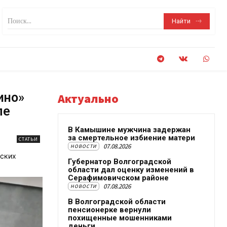
Поиск...
Найти
ино»
Актуально
ле
В Камышине мужчина задержан
за смертельное избиение матери
СТАТЬИ
07.08.2026
НОВОСТИ
дских
Губернатор Волгоградской
области дал оценку изменений в
Серафимовичском районе
07.08.2026
НОВОСТИ
В Волгоградской области
пенсионерке вернули
похищенные мошенниками
деньги