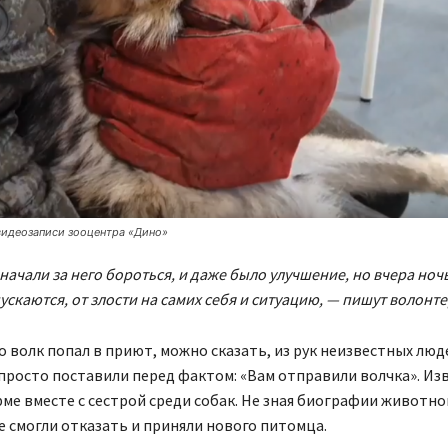
видеозаписи зооцентра «Дино»
начали за него бороться, и даже было улучшение, но вчера ноч
пускаются, от злости на самих себя и ситуацию, — пишут волонт
о волк попал в приют, можно сказать, из рук неизвестных люд
росто поставили перед фактом: «Вам отправили волчка». Изв
рме вместе с сестрой среди собак. Не зная биографии животно
 смогли отказать и приняли нового питомца.