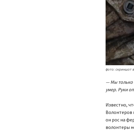
фото: скриншот 
— Мы только 
умер. Руки о
Известно, чт
Волонтеров п
он рос на фе
волонтеры не