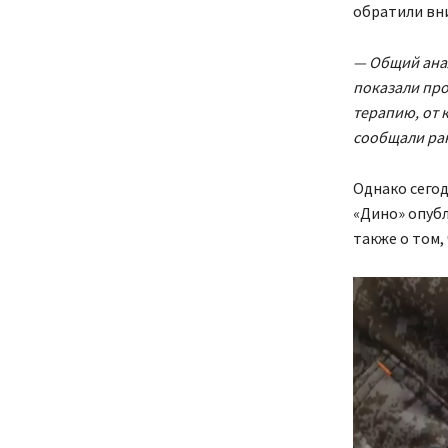
обратили вни
— Общий анал
показали пр
терапию, от 
сообщали ра
Однако сегод
«Дино» опубл
также о том