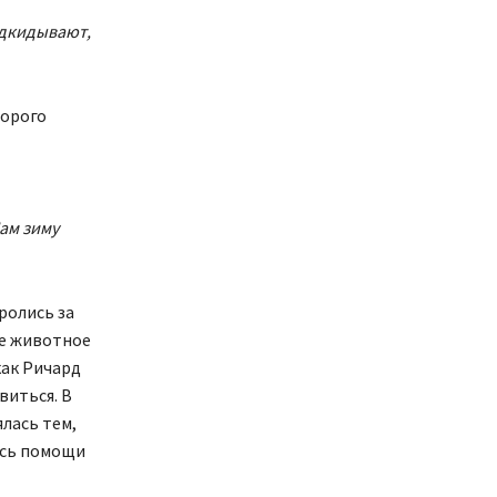
одкидывают,
торого
Нам зиму
ролись за
ое животное
как Ричард
виться. В
лась тем,
ись помощи