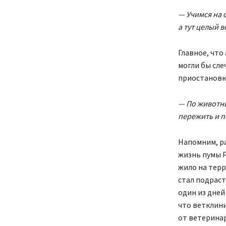
— Учимся на 
а тут целый в
Главное, что
могли бы сле
приостановк
— По животны
пережить и п
Напомним, ра
жизнь пумы Р
жило на терр
стал подраст
один из дней
что ветклин
от ветеринар