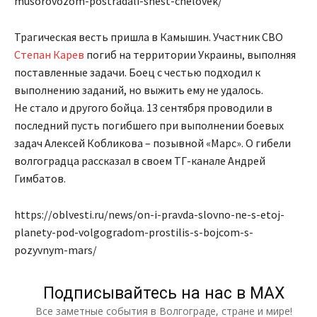
musorovozom-postradali-shest-chelovek/
Трагическая весть пришла в Камышин. Участник СВО
Степан Карев
погиб на территории Украины, выполняя
поставленные задачи. Боец с честью подходил к
выполнению заданий, но выжить ему не удалось.
Не стало и другого бойца. 13 сентября проводили в
последний пусть погибшего при выполнении боевых
задач Алексей Кобликова – позывной «Марс». О гибели
волгоградца рассказал в своем ТГ-канале Андрей
Гимбатов.
https://oblvesti.ru/news/on-i-pravda-slovno-ne-s-etoj-
planety-pod-volgogradom-prostilis-s-bojcom-s-
pozyvnym-mars/
Подписывайтесь на нас в МАХ
Все заметные события в Волгограде, стране и мире!