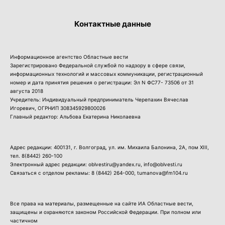
Контактные данные
Информационное агентство Областные вести
Зарегистрировано Федеральной службой по надзору в сфере связи,
информационных технологий и массовых коммуникации, регистрационный
номер и дата принятия решения о регистрации: Эл N ФС77- 73506 от 31
августа 2018
Учредитель: Индивидуальный предприниматель Черепахин Вячеслав
Игоревич, ОГРНИП 308345929800026
Главный редактор: Альбова Екатерина Николаевна
Адрес редакции: 400131, г. Волгоград, ул. им. Михаила Балонина, 2А, пом XIII,
тел.
8(8442) 260-100
Электронный адрес редакции: oblvestiru@yandex.ru, info@oblvesti.ru
Связаться с отделом рекламы:
8 (8442) 264-000
, tumanova@fm104.ru
Все права на материалы, размещенные на сайте ИА Областные вести,
защищены и охраняются законом Российской Федерации. При полном или
частичном