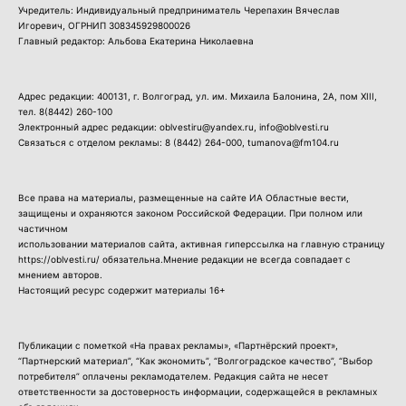
Учредитель: Индивидуальный предприниматель Черепахин Вячеслав
Игоревич, ОГРНИП 308345929800026
Главный редактор: Альбова Екатерина Николаевна
Адрес редакции: 400131, г. Волгоград, ул. им. Михаила Балонина, 2А, пом XIII,
тел.
8(8442) 260-100
Электронный адрес редакции: oblvestiru@yandex.ru, info@oblvesti.ru
Связаться с отделом рекламы:
8 (8442) 264-000
, tumanova@fm104.ru
Все права на материалы, размещенные на сайте ИА Областные вести,
защищены и охраняются законом Российской Федерации. При полном или
частичном
использовании материалов сайта, активная гиперссылка на главную страницу
https://oblvesti.ru/ обязательна.Мнение редакции не всегда совпадает с
мнением авторов.
Настоящий ресурс содержит материалы 16+
Публикации с пометкой «На правах рекламы», «Партнёрский проект»,
“Партнерский материал”, “Как экономить”, “Волгоградское качество”, “Выбор
потребителя” оплачены рекламодателем. Редакция сайта не несет
ответственности за достоверность информации, содержащейся в рекламных