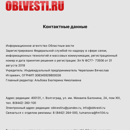
Контактные данные
Информационное агентство Областные вести
Зарегистрировано Федеральной службой по надзору в сфере связи,
информационных технологий и массовых коммуникации, регистрационный
номер и дата принятия решения о регистрации: Эл N ФС77- 73506 от 31
августа 2018
Учредитель: Индивидуальный предприниматель Черепахин Вячеслав
Игоревич, ОГРНИП 308345929800026
Главный редактор: Альбова Екатерина Николаевна
Адрес редакции: 400131, г. Волгоград, ул. им. Михаила Балонина, 2А, пом XIII,
тел.
8(8442) 260-100
Электронный адрес редакции: oblvestiru@yandex.ru, info@oblvesti.ru
Связаться с отделом рекламы:
8 (8442) 264-000
, tumanova@fm104.ru