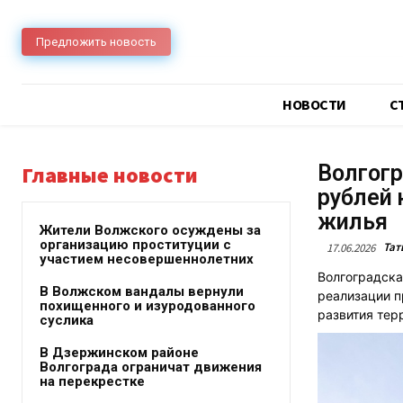
Предложить новость
НОВОСТИ
C
Волгогр
Главные новости
рублей 
жилья
Жители Волжского осуждены за
организацию проституции с
Тат
17.06.2026
участием несовершеннолетних
Волгоградска
В Волжском вандалы вернули
реализации п
похищенного и изуродованного
развития тер
суслика
В Дзержинском районе
Волгограда ограничат движения
на перекрестке