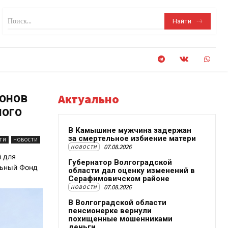
Поиск...
Найти
онов
Актуально
ного
В Камышине мужчина задержан
за смертельное избиение матери
ТИ
НОВОСТИ
07.08.2026
НОВОСТИ
й для
Губернатор Волгоградской
льный Фонд
области дал оценку изменений в
Серафимовичском районе
07.08.2026
НОВОСТИ
В Волгоградской области
пенсионерке вернули
похищенные мошенниками
деньги