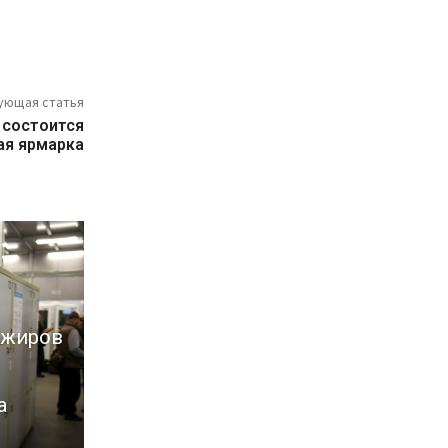
ующая статья
 состоится
ая ярмарка
ажиров
а