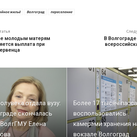
ийное жильё
Волгоград
переселение
татья
След
де молодым матерям
В Волгограде
яется выплата при
всероссийск
ервенца
олувека отдала вузу:
Более 17 тысяч пасс
граде скончалась
воспользовались
 ВолгГМУ Елена
камерами хранения н
ова
вокзале Волгоград