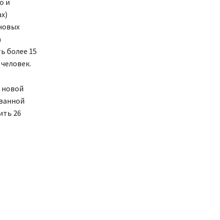
о и
х)
новых
а
ь более 15
человек.
я новой
ованной
ить 26