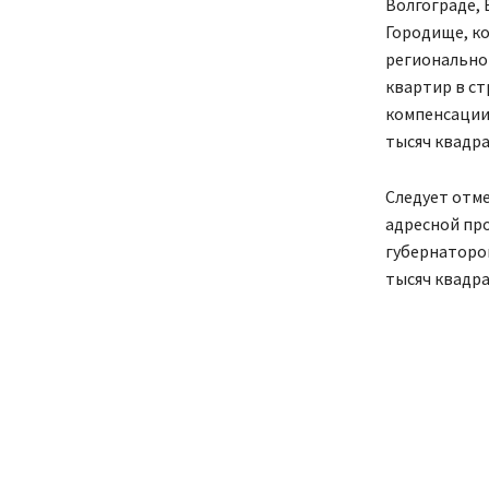
Волгограде, 
Городище, ко
регионально
квартир в ст
компенсации 
тысяч квадра
Следует отме
адресной пр
губернатором
тысяч квадр