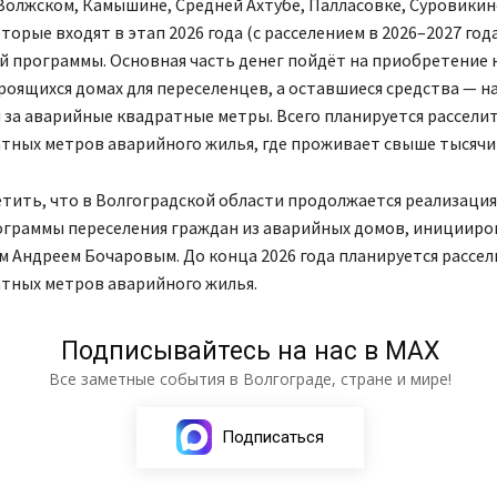
Волжском, Камышине, Средней Ахтубе, Палласовке, Суровикин
торые входят в этап 2026 года (с расселением в 2026–2027 года
й программы. Основная часть денег пойдёт на приобретение 
роящихся домах для переселенцев, а оставшиеся средства — н
за аварийные квадратные метры. Всего планируется расселит
тных метров аварийного жилья, где проживает свыше тысячи 
тить, что в Волгоградской области продолжается реализаци
ограммы переселения граждан из аварийных домов, инициир
 Андреем Бочаровым. До конца 2026 года планируется рассел
атных метров аварийного жилья.
Подписывайтесь на нас в МАХ
Все заметные события в Волгограде, стране и мире!
Подписаться