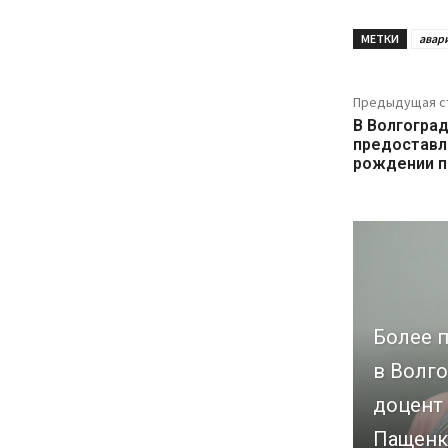
МЕТКИ
авар
Предыдущая с
В Волгогра
предоставл
рождении п
Более п
в Волго
доцент
Пащенк