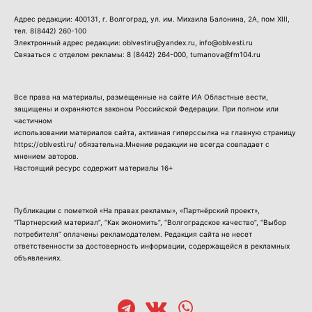
Адрес редакции: 400131, г. Волгоград, ул. им. Михаила Балонина, 2А, пом XIII,
тел.
8(8442) 260-100
Электронный адрес редакции: oblvestiru@yandex.ru, info@oblvesti.ru
Связаться с отделом рекламы:
8 (8442) 264-000
, tumanova@fm104.ru
Все права на материалы, размещенные на сайте ИА Областные вести,
защищены и охраняются законом Российской Федерации. При полном или
частичном
использовании материалов сайта, активная гиперссылка на главную страницу
https://oblvesti.ru/ обязательна.Мнение редакции не всегда совпадает с
мнением авторов.
Настоящий ресурс содержит материалы 16+
Публикации с пометкой «На правах рекламы», «Партнёрский проект»,
“Партнерский материал”, “Как экономить”, “Волгоградское качество”, “Выбор
потребителя” оплачены рекламодателем. Редакция сайта не несет
ответственности за достоверность информации, содержащейся в рекламных
объявлениях.