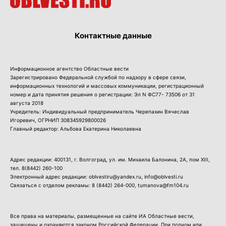
Контактные данные
Информационное агентство Областные вести
Зарегистрировано Федеральной службой по надзору в сфере связи,
информационных технологий и массовых коммуникации, регистрационный
номер и дата принятия решения о регистрации: Эл N ФС77- 73506 от 31
августа 2018
Учредитель: Индивидуальный предприниматель Черепахин Вячеслав
Игоревич, ОГРНИП 308345929800026
Главный редактор: Альбова Екатерина Николаевна
Адрес редакции: 400131, г. Волгоград, ул. им. Михаила Балонина, 2А, пом XIII,
тел.
8(8442) 260-100
Электронный адрес редакции: oblvestiru@yandex.ru, info@oblvesti.ru
Связаться с отделом рекламы:
8 (8442) 264-000
, tumanova@fm104.ru
Все права на материалы, размещенные на сайте ИА Областные вести,
защищены и охраняются законом Российской Федерации. При полном или