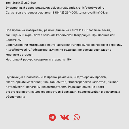
тел.
8(8442) 260-100
Электронный адрес редакции: oblvestiru@yandex.ru, info@oblvesti.ru
Связаться с отделом рекламы:
8 (8442) 264-000
, tumanova@fm104.ru
Все права на материалы, размещенные на сайте ИА Областные вести,
защищены и охраняются законом Российской Федерации. При полном или
частичном
использовании материалов сайта, активная гиперссылка на главную страницу
https://oblvesti.ru/ обязательна.Мнение редакции не всегда совпадает с
мнением авторов.
Настоящий ресурс содержит материалы 16+
Публикации с пометкой «На правах рекламы», «Партнёрский проект»,
“Партнерский материал”, “Как экономить”, “Волгоградское качество”, “Выбор
потребителя” оплачены рекламодателем. Редакция сайта не несет
ответственности за достоверность информации, содержащейся в рекламных
объявлениях.