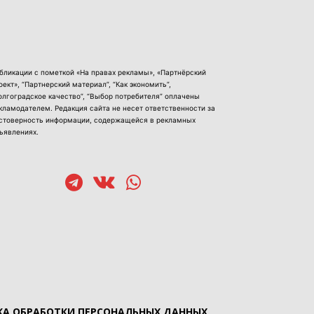
бликации с пометкой «На правах рекламы», «Партнёрский
оект», “Партнерский материал”, “Как экономить”,
олгоградское качество”, “Выбор потребителя” оплачены
кламодателем. Редакция сайта не несет ответственности за
стоверность информации, содержащейся в рекламных
ъявлениях.
А ОБРАБОТКИ ПЕРСОНАЛЬНЫХ ДАННЫХ