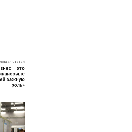
ующая статья
знес – это
финансовые
ней важную
роль»