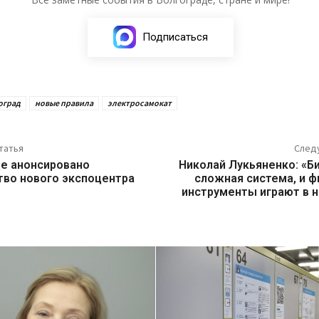
Подписаться
оград
новые правила
электросамокат
татья
След
де анонсировано
Николай Лукьяненко: «Би
тво нового экспоцентра
сложная система, и 
инструменты играют в 