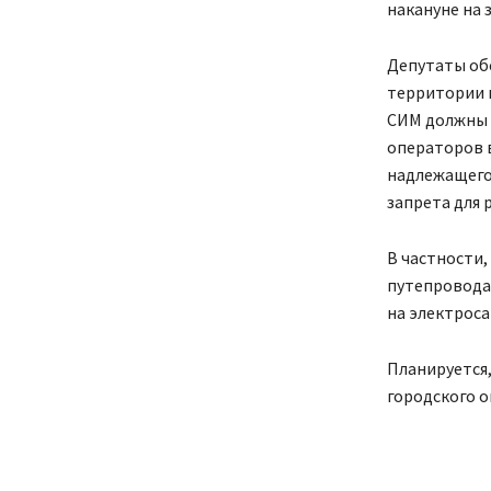
накануне на 
Депутаты об
территории г
СИМ должны 
операторов в
надлежащего 
запрета для 
В частности,
путепровода
на электроса
Планируется
городского ок