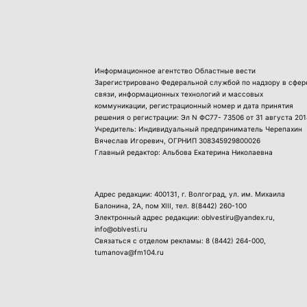
Информационное агентство Областные вести
Зарегистрировано Федеральной службой по надзору в сфер
связи, информационных технологий и массовых
коммуникации, регистрационный номер и дата принятия
решения о регистрации: Эл N ФС77- 73506 от 31 августа 201
Учредитель: Индивидуальный предприниматель Черепахин
Вячеслав Игоревич, ОГРНИП 308345929800026
Главный редактор: Альбова Екатерина Николаевна
Адрес редакции: 400131, г. Волгоград, ул. им. Михаила
Балонина, 2А, пом XIII, тел.
8(8442) 260-100
Электронный адрес редакции: oblvestiru@yandex.ru,
info@oblvesti.ru
Связаться с отделом рекламы:
8 (8442) 264-000
,
tumanova@fm104.ru