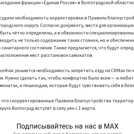
заседании фракции «Единая Россия» в Волгоградской областно
судили необходимость корректировки в Правила благоустро
ородского округа. Согласно документу, места для организаци
быть чётко определены, а в обязанности специализированны
ходить не только содержание таких стоянок, но и обеспечени
санитарного состояния. Также предлагается, что будут опре
расположения мест расстановок самокатов.
 сейчас решается необходимость запретить езду на СИМах по 
м. Нужно сделать так, чтобы комфортно было всем — и любит
мокатах, и пешеходам, которые будут чувствовать себя в без
, что скорректированные Правила благоустройства территор
руга Волгоград вступят в силу уже с 1 марта.
Подписывайтесь на нас в МАХ
Все заметные события в Волгограде, стране и мире!