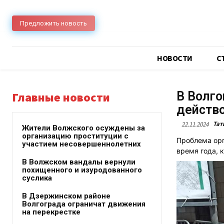
Предложить новость
НОВОСТИ
C
В Волго
Главные новости
действо
Тат
22.11.2024
Жители Волжского осуждены за
организацию проституции с
Проблема орг
участием несовершеннолетних
время года, 
В Волжском вандалы вернули
похищенного и изуродованного
суслика
В Дзержинском районе
Волгограда ограничат движения
на перекрестке