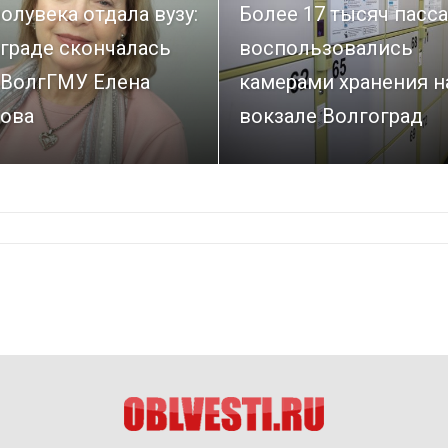
олувека отдала вузу:
Более 17 тысяч пасс
граде скончалась
воспользовались
 ВолгГМУ Елена
камерами хранения н
ова
вокзале Волгоград