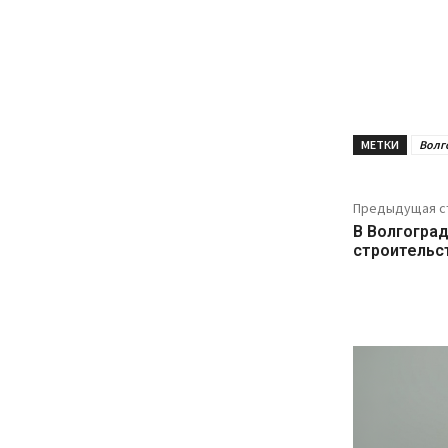
МЕТКИ
Волг
Предыдущая с
В Волгогра
строительс