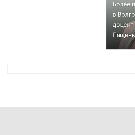
Более п
в Волго
доцент
Пащенк