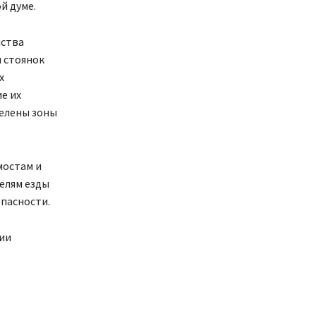
й думе.
йства
и стоянок
х
е их
делены зоны
мостам и
елям езды
опасности.
ии