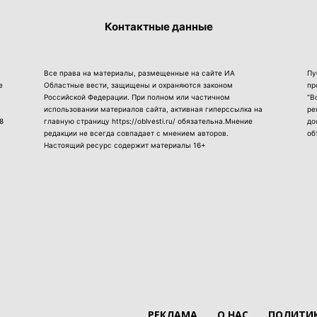
Контактные данные
Все права на материалы, размещенные на сайте ИА
Пу
е
Областные вести, защищены и охраняются законом
пр
Российской Федерации. При полном или частичном
“В
использовании материалов сайта, активная гиперссылка на
ре
8
главную страницу https://oblvesti.ru/ обязательна.Мнение
до
редакции не всегда совпадает с мнением авторов.
об
Настоящий ресурс содержит материалы 16+
РЕКЛАМА
О НАС
ПОЛИТИК