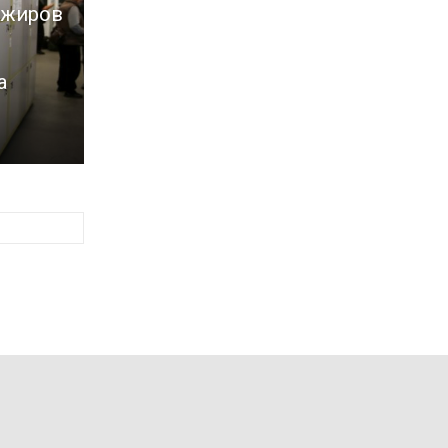
ажиров
а