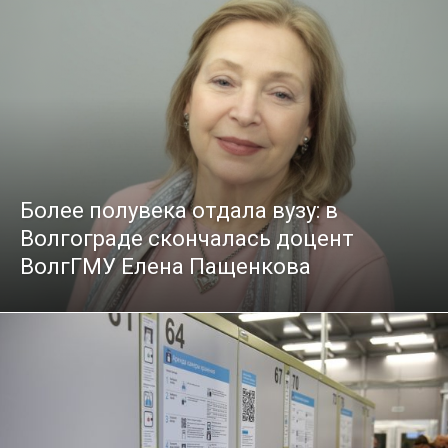
Более полувека отдала вузу: в
Волгограде скончалась доцент
ВолгГМУ Елена Пащенкова