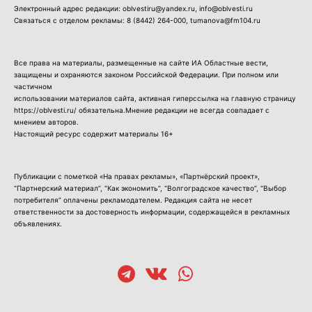
Электронный адрес редакции: oblvestiru@yandex.ru, info@oblvesti.ru
Связаться с отделом рекламы:
8 (8442) 264-000
, tumanova@fm104.ru
Все права на материалы, размещенные на сайте ИА Областные вести,
защищены и охраняются законом Российской Федерации. При полном или
частичном
использовании материалов сайта, активная гиперссылка на главную страницу
https://oblvesti.ru/ обязательна.Мнение редакции не всегда совпадает с
мнением авторов.
Настоящий ресурс содержит материалы 16+
Публикации с пометкой «На правах рекламы», «Партнёрский проект»,
“Партнерский материал”, “Как экономить”, “Волгоградское качество”, “Выбор
потребителя” оплачены рекламодателем. Редакция сайта не несет
ответственности за достоверность информации, содержащейся в рекламных
объявлениях.