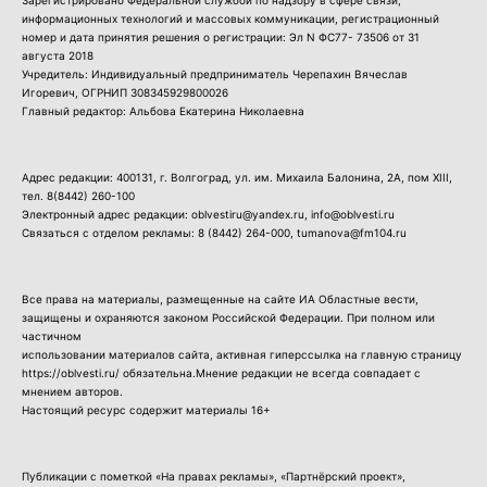
Зарегистрировано Федеральной службой по надзору в сфере связи,
информационных технологий и массовых коммуникации, регистрационный
номер и дата принятия решения о регистрации: Эл N ФС77- 73506 от 31
августа 2018
Учредитель: Индивидуальный предприниматель Черепахин Вячеслав
Игоревич, ОГРНИП 308345929800026
Главный редактор: Альбова Екатерина Николаевна
Адрес редакции: 400131, г. Волгоград, ул. им. Михаила Балонина, 2А, пом XIII,
тел.
8(8442) 260-100
Электронный адрес редакции: oblvestiru@yandex.ru, info@oblvesti.ru
Связаться с отделом рекламы:
8 (8442) 264-000
, tumanova@fm104.ru
Все права на материалы, размещенные на сайте ИА Областные вести,
защищены и охраняются законом Российской Федерации. При полном или
частичном
использовании материалов сайта, активная гиперссылка на главную страницу
https://oblvesti.ru/ обязательна.Мнение редакции не всегда совпадает с
мнением авторов.
Настоящий ресурс содержит материалы 16+
Публикации с пометкой «На правах рекламы», «Партнёрский проект»,