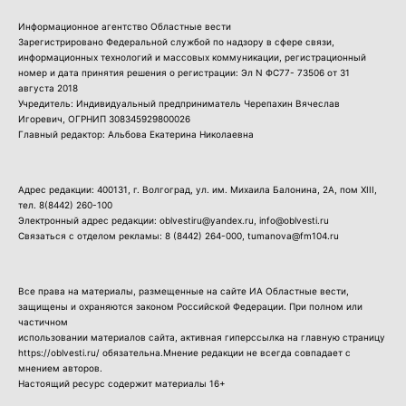
Информационное агентство Областные вести
Зарегистрировано Федеральной службой по надзору в сфере связи,
информационных технологий и массовых коммуникации, регистрационный
номер и дата принятия решения о регистрации: Эл N ФС77- 73506 от 31
августа 2018
Учредитель: Индивидуальный предприниматель Черепахин Вячеслав
Игоревич, ОГРНИП 308345929800026
Главный редактор: Альбова Екатерина Николаевна
Адрес редакции: 400131, г. Волгоград, ул. им. Михаила Балонина, 2А, пом XIII,
тел.
8(8442) 260-100
Электронный адрес редакции: oblvestiru@yandex.ru, info@oblvesti.ru
Связаться с отделом рекламы:
8 (8442) 264-000
, tumanova@fm104.ru
Все права на материалы, размещенные на сайте ИА Областные вести,
защищены и охраняются законом Российской Федерации. При полном или
частичном
использовании материалов сайта, активная гиперссылка на главную страницу
https://oblvesti.ru/ обязательна.Мнение редакции не всегда совпадает с
мнением авторов.
Настоящий ресурс содержит материалы 16+