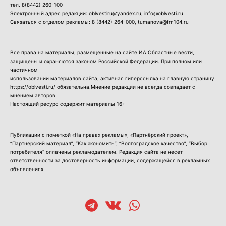
тел.
8(8442) 260-100
Электронный адрес редакции: oblvestiru@yandex.ru, info@oblvesti.ru
Связаться с отделом рекламы:
8 (8442) 264-000
, tumanova@fm104.ru
Все права на материалы, размещенные на сайте ИА Областные вести,
защищены и охраняются законом Российской Федерации. При полном или
частичном
использовании материалов сайта, активная гиперссылка на главную страницу
https://oblvesti.ru/ обязательна.Мнение редакции не всегда совпадает с
мнением авторов.
Настоящий ресурс содержит материалы 16+
Публикации с пометкой «На правах рекламы», «Партнёрский проект»,
“Партнерский материал”, “Как экономить”, “Волгоградское качество”, “Выбор
потребителя” оплачены рекламодателем. Редакция сайта не несет
ответственности за достоверность информации, содержащейся в рекламных
объявлениях.