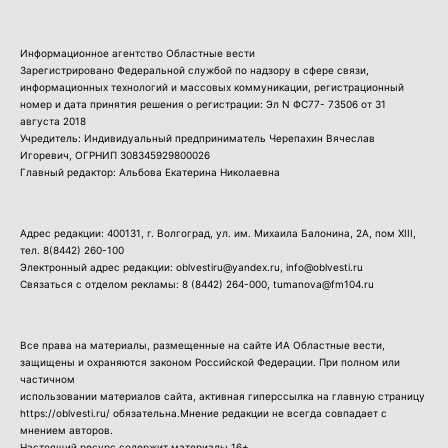
Информационное агентство Областные вести
Зарегистрировано Федеральной службой по надзору в сфере связи,
информационных технологий и массовых коммуникации, регистрационный
номер и дата принятия решения о регистрации: Эл N ФС77- 73506 от 31
августа 2018
Учредитель: Индивидуальный предприниматель Черепахин Вячеслав
Игоревич, ОГРНИП 308345929800026
Главный редактор: Альбова Екатерина Николаевна
Адрес редакции: 400131, г. Волгоград, ул. им. Михаила Балонина, 2А, пом XIII,
тел.
8(8442) 260-100
Электронный адрес редакции: oblvestiru@yandex.ru, info@oblvesti.ru
Связаться с отделом рекламы:
8 (8442) 264-000
, tumanova@fm104.ru
Все права на материалы, размещенные на сайте ИА Областные вести,
защищены и охраняются законом Российской Федерации. При полном или
частичном
использовании материалов сайта, активная гиперссылка на главную страницу
https://oblvesti.ru/ обязательна.Мнение редакции не всегда совпадает с
мнением авторов.
Настоящий ресурс содержит материалы 16+