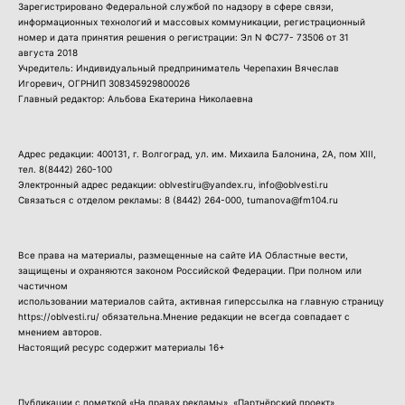
Зарегистрировано Федеральной службой по надзору в сфере связи,
информационных технологий и массовых коммуникации, регистрационный
номер и дата принятия решения о регистрации: Эл N ФС77- 73506 от 31
августа 2018
Учредитель: Индивидуальный предприниматель Черепахин Вячеслав
Игоревич, ОГРНИП 308345929800026
Главный редактор: Альбова Екатерина Николаевна
Адрес редакции: 400131, г. Волгоград, ул. им. Михаила Балонина, 2А, пом XIII,
тел.
8(8442) 260-100
Электронный адрес редакции: oblvestiru@yandex.ru, info@oblvesti.ru
Связаться с отделом рекламы:
8 (8442) 264-000
, tumanova@fm104.ru
Все права на материалы, размещенные на сайте ИА Областные вести,
защищены и охраняются законом Российской Федерации. При полном или
частичном
использовании материалов сайта, активная гиперссылка на главную страницу
https://oblvesti.ru/ обязательна.Мнение редакции не всегда совпадает с
мнением авторов.
Настоящий ресурс содержит материалы 16+
Публикации с пометкой «На правах рекламы», «Партнёрский проект»,