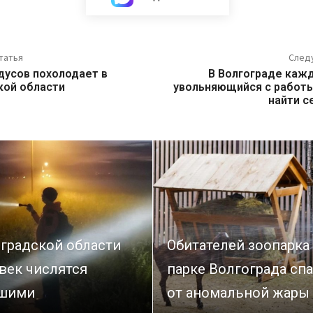
татья
След
дусов похолодает в
В Волгограде каж
кой области
увольняющийся с работ
найти с
оградской области
Обитателей зоопарка
век числятся
парке Волгограда сп
шими
от аномальной жары