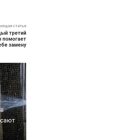
ующая статья
дый третий
ы помогает
ебе замену
 в
асают