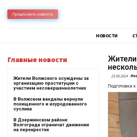
Предложить новость
НОВОСТИ
C
Жители 
Главные новости
несколь
Ива
23.09.2024
Жители Волжского осуждены за
организацию проституции с
Подготовка к
участием несовершеннолетних
В Волжском вандалы вернули
похищенного и изуродованного
суслика
В Дзержинском районе
Волгограда ограничат движения
на перекрестке