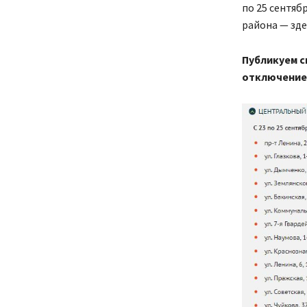
по 25 сентяб
района — здес
Публикуем с
отключение 