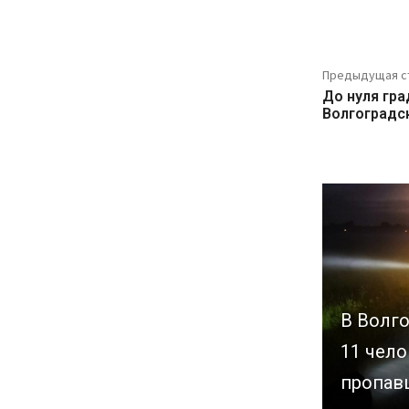
Предыдущая с
До нуля гра
Волгоградс
В Волг
11 чело
пропав