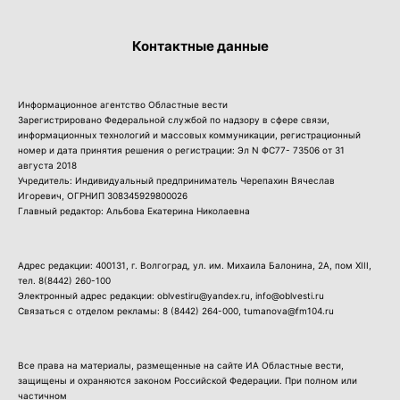
Контактные данные
Информационное агентство Областные вести
Зарегистрировано Федеральной службой по надзору в сфере связи,
информационных технологий и массовых коммуникации, регистрационный
номер и дата принятия решения о регистрации: Эл N ФС77- 73506 от 31
августа 2018
Учредитель: Индивидуальный предприниматель Черепахин Вячеслав
Игоревич, ОГРНИП 308345929800026
Главный редактор: Альбова Екатерина Николаевна
Адрес редакции: 400131, г. Волгоград, ул. им. Михаила Балонина, 2А, пом XIII,
тел.
8(8442) 260-100
Электронный адрес редакции: oblvestiru@yandex.ru, info@oblvesti.ru
Связаться с отделом рекламы:
8 (8442) 264-000
, tumanova@fm104.ru
Все права на материалы, размещенные на сайте ИА Областные вести,
защищены и охраняются законом Российской Федерации. При полном или
частичном