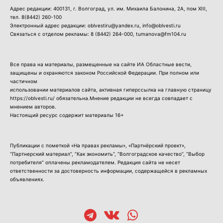
Адрес редакции: 400131, г. Волгоград, ул. им. Михаила Балонина, 2А, пом XIII,
тел.
8(8442) 260-100
Электронный адрес редакции: oblvestiru@yandex.ru, info@oblvesti.ru
Связаться с отделом рекламы:
8 (8442) 264-000
, tumanova@fm104.ru
Все права на материалы, размещенные на сайте ИА Областные вести,
защищены и охраняются законом Российской Федерации. При полном или
частичном
использовании материалов сайта, активная гиперссылка на главную страницу
https://oblvesti.ru/ обязательна.Мнение редакции не всегда совпадает с
мнением авторов.
Настоящий ресурс содержит материалы 16+
Публикации с пометкой «На правах рекламы», «Партнёрский проект»,
“Партнерский материал”, “Как экономить”, “Волгоградское качество”, “Выбор
потребителя” оплачены рекламодателем. Редакция сайта не несет
ответственности за достоверность информации, содержащейся в рекламных
объявлениях.