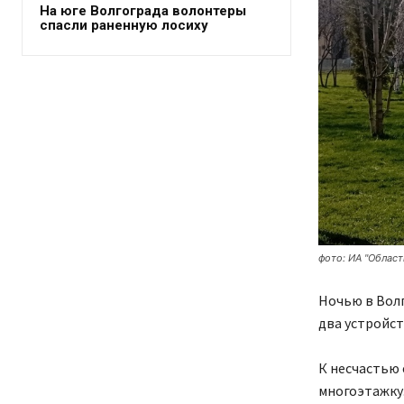
На юге Волгограда волонтеры
спасли раненную лосиху
фото: ИА "Област
Ночью в Волг
два устройст
К несчастью 
многоэтажку