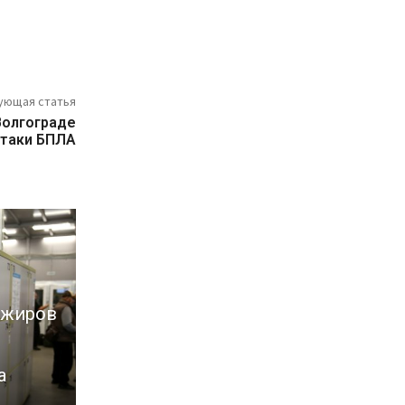
ующая статья
Волгограде
атаки БПЛА
ажиров
а