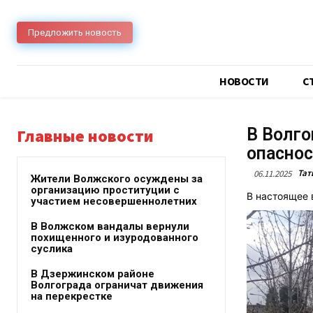
Предложить новость
НОВОСТИ
C
В Волго
Главные новости
опаснос
Тат
06.11.2025
Жители Волжского осуждены за
организацию проституции с
В настоящее 
участием несовершеннолетних
В Волжском вандалы вернули
похищенного и изуродованного
суслика
В Дзержинском районе
Волгограда ограничат движения
на перекрестке