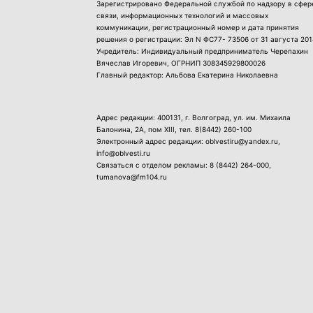
Зарегистрировано Федеральной службой по надзору в сфер
связи, информационных технологий и массовых
коммуникации, регистрационный номер и дата принятия
решения о регистрации: Эл N ФС77- 73506 от 31 августа 201
Учредитель: Индивидуальный предприниматель Черепахин
Вячеслав Игоревич, ОГРНИП 308345929800026
Главный редактор: Альбова Екатерина Николаевна
Адрес редакции: 400131, г. Волгоград, ул. им. Михаила
Балонина, 2А, пом XIII, тел.
8(8442) 260-100
Электронный адрес редакции: oblvestiru@yandex.ru,
info@oblvesti.ru
Связаться с отделом рекламы:
8 (8442) 264-000
,
tumanova@fm104.ru