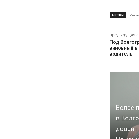
МЕТКИ
бесп
Предыдущая с
Под Волгог
виновный в
водитель
Более п
в Волго
доцент