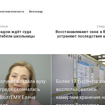
илотная опасность
Волгоград
татья
След
радом ждёт суда
Восстанавливают окна: в 
 гибели школьницы
устраняют последствия 
олувека отдала вузу:
Более 17 тысяч пасс
граде скончалась
воспользовались
 ВолгГМУ Елена
камерами хранения н