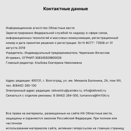
Контактные данные
Информационное агентство Областные вести
Зарегистрировано Федеральной службой по надзору в сфере связи,
информационных технологий и массовых коммуникации, регистрационный
номер и дата принятия решения о регистрации: Эл N ФС77- 73506 от 31
августа 2018
Учредитель: Индивидуальный предприниматель Черепахин Вячеслав
Игоревич, ОГРНИП 308345929800026
Главный редактор: Альбова Екатерина Николаевна
Адрес редакции: 400131, г. Волгоград, ул. им. Михаила Балонина, 2А, пом XIII,
тел.
8(8442) 260-100
Электронный адрес редакции: oblvestiru@yandex.ru, info@oblvesti.ru
Связаться с отделом рекламы:
8 (8442) 264-000
, tumanova@fm104.ru
Все права на материалы, размещенные на сайте ИА Областные вести,
защищены и охраняются законом Российской Федерации. При полном или
частичном
использовании материалов сайта, активная гиперссылка на главную страницу