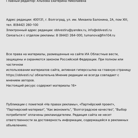
Главный редактор: Альбова Екатерина Николаевна
Адрес редакции: 400131, г. Волгоград, ул. им. Михаила Балонина, 2А, пом XIII,
тел.
8(8442) 260-100
Электронный адрес редакции: oblvestiru@yandex.ru, info@oblvesti.ru
Связаться с отделом рекламы:
8 (8442) 264-000
, tumanova@fm104.ru
Все права на материалы, размещенные на сайте ИА Областные вести,
защищены и охраняются законом Российской Федерации. При полном или
частичном
использовании материалов сайта, активная гиперссылка на главную страницу
https://oblvesti.ru/ обязательна.Мнение редакции не всегда совпадает с
мнением авторов.
Настоящий ресурс содержит материалы 16+
Публикации с пометкой «На правах рекламы», «Партнёрский проект»,
“Партнерский материал”, “Как экономить”, “Волгоградское качество”, “Выбор
потребителя” оплачены рекламодателем. Редакция сайта не несет
ответственности за достоверность информации, содержащейся в рекламных
объявлениях.