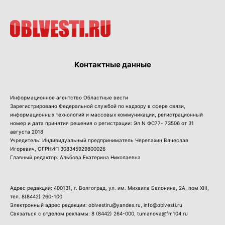
Контактные данные
Информационное агентство Областные вести
Зарегистрировано Федеральной службой по надзору в сфере связи,
информационных технологий и массовых коммуникации, регистрационный
номер и дата принятия решения о регистрации: Эл N ФС77- 73506 от 31
августа 2018
Учредитель: Индивидуальный предприниматель Черепахин Вячеслав
Игоревич, ОГРНИП 308345929800026
Главный редактор: Альбова Екатерина Николаевна
Адрес редакции: 400131, г. Волгоград, ул. им. Михаила Балонина, 2А, пом XIII,
тел.
8(8442) 260-100
Электронный адрес редакции: oblvestiru@yandex.ru, info@oblvesti.ru
Связаться с отделом рекламы:
8 (8442) 264-000
, tumanova@fm104.ru