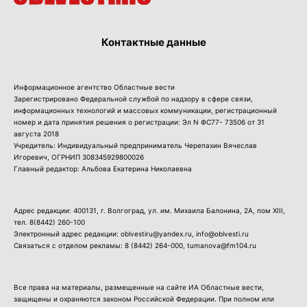
Контактные данные
Информационное агентство Областные вести
Зарегистрировано Федеральной службой по надзору в сфере связи,
информационных технологий и массовых коммуникации, регистрационный
номер и дата принятия решения о регистрации: Эл N ФС77- 73506 от 31
августа 2018
Учредитель: Индивидуальный предприниматель Черепахин Вячеслав
Игоревич, ОГРНИП 308345929800026
Главный редактор: Альбова Екатерина Николаевна
Адрес редакции: 400131, г. Волгоград, ул. им. Михаила Балонина, 2А, пом XIII,
тел.
8(8442) 260-100
Электронный адрес редакции: oblvestiru@yandex.ru, info@oblvesti.ru
Связаться с отделом рекламы:
8 (8442) 264-000
, tumanova@fm104.ru
Все права на материалы, размещенные на сайте ИА Областные вести,
защищены и охраняются законом Российской Федерации. При полном или