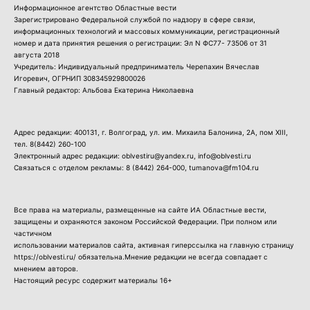
Информационное агентство Областные вести
Зарегистрировано Федеральной службой по надзору в сфере связи,
информационных технологий и массовых коммуникации, регистрационный
номер и дата принятия решения о регистрации: Эл N ФС77- 73506 от 31
августа 2018
Учредитель: Индивидуальный предприниматель Черепахин Вячеслав
Игоревич, ОГРНИП 308345929800026
Главный редактор: Альбова Екатерина Николаевна
Адрес редакции: 400131, г. Волгоград, ул. им. Михаила Балонина, 2А, пом XIII,
тел.
8(8442) 260-100
Электронный адрес редакции: oblvestiru@yandex.ru, info@oblvesti.ru
Связаться с отделом рекламы:
8 (8442) 264-000
, tumanova@fm104.ru
Все права на материалы, размещенные на сайте ИА Областные вести,
защищены и охраняются законом Российской Федерации. При полном или
частичном
использовании материалов сайта, активная гиперссылка на главную страницу
https://oblvesti.ru/ обязательна.Мнение редакции не всегда совпадает с
мнением авторов.
Настоящий ресурс содержит материалы 16+