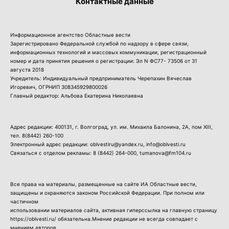
Контактные данные
Информационное агентство Областные вести
Зарегистрировано Федеральной службой по надзору в сфере связи,
информационных технологий и массовых коммуникации, регистрационный
номер и дата принятия решения о регистрации: Эл N ФС77- 73506 от 31
августа 2018
Учредитель: Индивидуальный предприниматель Черепахин Вячеслав
Игоревич, ОГРНИП 308345929800026
Главный редактор: Альбова Екатерина Николаевна
Адрес редакции: 400131, г. Волгоград, ул. им. Михаила Балонина, 2А, пом XIII,
тел.
8(8442) 260-100
Электронный адрес редакции: oblvestiru@yandex.ru, info@oblvesti.ru
Связаться с отделом рекламы:
8 (8442) 264-000
, tumanova@fm104.ru
Все права на материалы, размещенные на сайте ИА Областные вести,
защищены и охраняются законом Российской Федерации. При полном или
частичном
использовании материалов сайта, активная гиперссылка на главную страницу
https://oblvesti.ru/ обязательна.Мнение редакции не всегда совпадает с
мнением авторов.