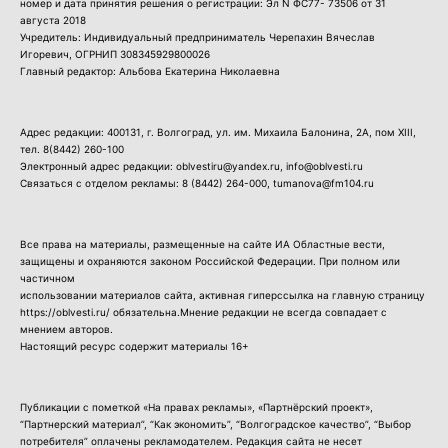
номер и дата принятия решения о регистрации: Эл N ФС77- 73506 от 31
августа 2018
Учредитель: Индивидуальный предприниматель Черепахин Вячеслав
Игоревич, ОГРНИП 308345929800026
Главный редактор: Альбова Екатерина Николаевна
Адрес редакции: 400131, г. Волгоград, ул. им. Михаила Балонина, 2А, пом XIII,
тел.
8(8442) 260-100
Электронный адрес редакции: oblvestiru@yandex.ru, info@oblvesti.ru
Связаться с отделом рекламы:
8 (8442) 264-000
, tumanova@fm104.ru
Все права на материалы, размещенные на сайте ИА Областные вести,
защищены и охраняются законом Российской Федерации. При полном или
частичном
использовании материалов сайта, активная гиперссылка на главную страницу
https://oblvesti.ru/ обязательна.Мнение редакции не всегда совпадает с
мнением авторов.
Настоящий ресурс содержит материалы 16+
Публикации с пометкой «На правах рекламы», «Партнёрский проект»,
“Партнерский материал”, “Как экономить”, “Волгоградское качество”, “Выбор
потребителя” оплачены рекламодателем. Редакция сайта не несет