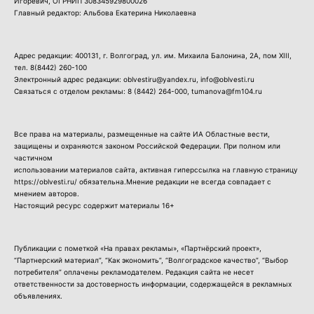
Игоревич, ОГРНИП 308345929800026
Главный редактор: Альбова Екатерина Николаевна
Адрес редакции: 400131, г. Волгоград, ул. им. Михаила Балонина, 2А, пом XIII,
тел.
8(8442) 260-100
Электронный адрес редакции: oblvestiru@yandex.ru, info@oblvesti.ru
Связаться с отделом рекламы:
8 (8442) 264-000
, tumanova@fm104.ru
Все права на материалы, размещенные на сайте ИА Областные вести,
защищены и охраняются законом Российской Федерации. При полном или
частичном
использовании материалов сайта, активная гиперссылка на главную страницу
https://oblvesti.ru/ обязательна.Мнение редакции не всегда совпадает с
мнением авторов.
Настоящий ресурс содержит материалы 16+
Публикации с пометкой «На правах рекламы», «Партнёрский проект»,
“Партнерский материал”, “Как экономить”, “Волгоградское качество”, “Выбор
потребителя” оплачены рекламодателем. Редакция сайта не несет
ответственности за достоверность информации, содержащейся в рекламных
объявлениях.