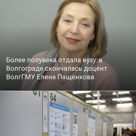
Более полувека отдала вузу: в
Волгограде скончалась доцент
ВолгГМУ Елена Пащенкова