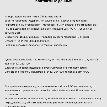
Контактные данные
Информационное агентство Областные вести
Зарегистрировано Федеральной службой по надзору в сфере связи,
информационных технологий и массовых коммуникации, регистрационный
номер и дата принятия решения о регистрации: Эл N ФС77- 73506 от 31
августа 2018
Учредитель: Индивидуальный предприниматель Черепахин Вячеслав
Игоревич, ОГРНИП 308345929800026
Главный редактор: Альбова Екатерина Николаевна
Адрес редакции: 400131, г. Волгоград, ул. им. Михаила Балонина, 2А, пом XIII,
тел.
8(8442) 260-100
Электронный адрес редакции: oblvestiru@yandex.ru, info@oblvesti.ru
Связаться с отделом рекламы:
8 (8442) 264-000
, tumanova@fm104.ru
Все права на материалы, размещенные на сайте ИА Областные вести,
защищены и охраняются законом Российской Федерации. При полном или
частичном
использовании материалов сайта, активная гиперссылка на главную страницу
https://oblvesti.ru/ обязательна.Мнение редакции не всегда совпадает с
мнением авторов.