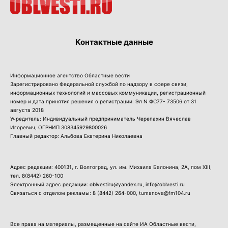
Контактные данные
Информационное агентство Областные вести
Зарегистрировано Федеральной службой по надзору в сфере связи,
информационных технологий и массовых коммуникации, регистрационный
номер и дата принятия решения о регистрации: Эл N ФС77- 73506 от 31
августа 2018
Учредитель: Индивидуальный предприниматель Черепахин Вячеслав
Игоревич, ОГРНИП 308345929800026
Главный редактор: Альбова Екатерина Николаевна
Адрес редакции: 400131, г. Волгоград, ул. им. Михаила Балонина, 2А, пом XIII,
тел.
8(8442) 260-100
Электронный адрес редакции: oblvestiru@yandex.ru, info@oblvesti.ru
Связаться с отделом рекламы:
8 (8442) 264-000
, tumanova@fm104.ru
Все права на материалы, размещенные на сайте ИА Областные вести,