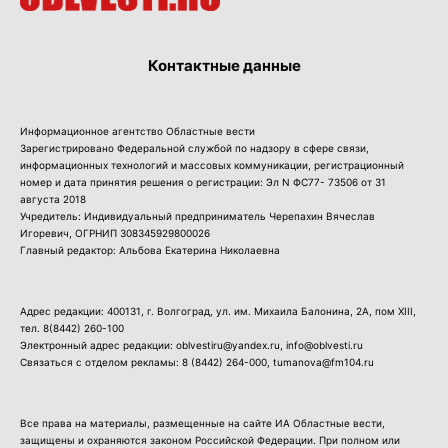
Контактные данные
Информационное агентство Областные вести
Зарегистрировано Федеральной службой по надзору в сфере связи,
информационных технологий и массовых коммуникации, регистрационный
номер и дата принятия решения о регистрации: Эл N ФС77- 73506 от 31
августа 2018
Учредитель: Индивидуальный предприниматель Черепахин Вячеслав
Игоревич, ОГРНИП 308345929800026
Главный редактор: Альбова Екатерина Николаевна
Адрес редакции: 400131, г. Волгоград, ул. им. Михаила Балонина, 2А, пом XIII,
тел.
8(8442) 260-100
Электронный адрес редакции: oblvestiru@yandex.ru, info@oblvesti.ru
Связаться с отделом рекламы:
8 (8442) 264-000
, tumanova@fm104.ru
Все права на материалы, размещенные на сайте ИА Областные вести,
защищены и охраняются законом Российской Федерации. При полном или