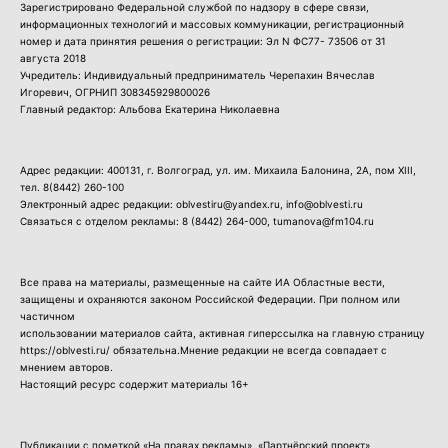
Зарегистрировано Федеральной службой по надзору в сфере связи,
информационных технологий и массовых коммуникации, регистрационный
номер и дата принятия решения о регистрации: Эл N ФС77- 73506 от 31
августа 2018
Учредитель: Индивидуальный предприниматель Черепахин Вячеслав
Игоревич, ОГРНИП 308345929800026
Главный редактор: Альбова Екатерина Николаевна
Адрес редакции: 400131, г. Волгоград, ул. им. Михаила Балонина, 2А, пом XIII,
тел.
8(8442) 260-100
Электронный адрес редакции: oblvestiru@yandex.ru, info@oblvesti.ru
Связаться с отделом рекламы:
8 (8442) 264-000
, tumanova@fm104.ru
Все права на материалы, размещенные на сайте ИА Областные вести,
защищены и охраняются законом Российской Федерации. При полном или
частичном
использовании материалов сайта, активная гиперссылка на главную страницу
https://oblvesti.ru/ обязательна.Мнение редакции не всегда совпадает с
мнением авторов.
Настоящий ресурс содержит материалы 16+
Публикации с пометкой «На правах рекламы», «Партнёрский проект»,