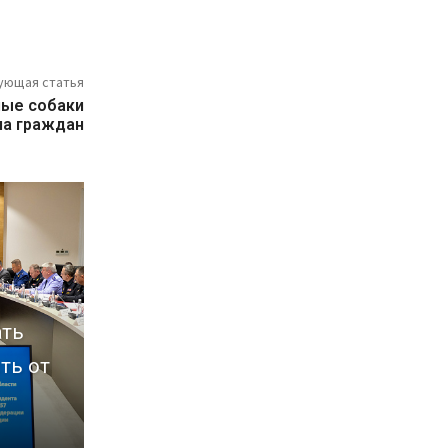
ующая статья
ные собаки
на граждан
ать
ть от