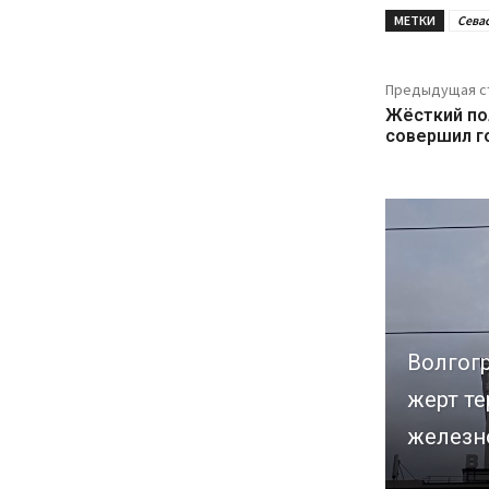
МЕТКИ
Сева
Предыдущая с
Жёсткий по
совершил г
Волгог
жерт те
железн