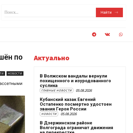
Поиск...
Найти
шён по
Актуально
ТИ
НОВОСТИ
В Волжском вандалы вернули
похищенного и изуродованного
кассетными
суслика
05.08.2026
ГЛАВНЫЕ НОВОСТИ
Кубанский казак Евгений
Остапенко посмертно удостоен
звания Героя России
05.08.2026
НОВОСТИ
В Дзержинском районе
Волгограда ограничат движения
на перекрестке