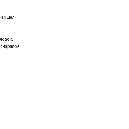
оизошёл
.
ловек,
 снарядов