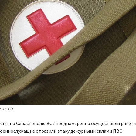
жбы ЮВО
июня, по Севастополю ВСУ преднамеренно осуществили ракетн
военнослужащие отразили атаку дежурными силами ПВО.