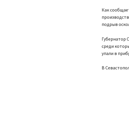
Как сообщае
производства
подрыв оскол
Губернатор С
среди которы
упали в приб
В Севастопол