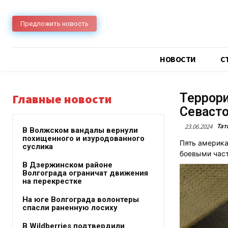
Предложить новость
НОВОСТИ
C
Террори
Главные новости
Севаст
Тат
23.06.2024
В Волжском вандалы вернули
похищенного и изуродованного
Пять америка
суслика
боевыми част
В Дзержинском районе
Волгограда ограничат движения
на перекрестке
На юге Волгограда волонтеры
спасли раненную лосиху
В Wildberries подтвердили