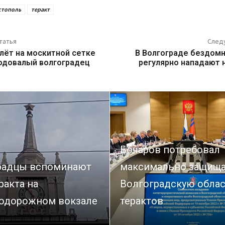
стополь
теракт
татья
След
лёт на москитной сетке
В Волгограде бездом
одовалый волгоградец
регулярно нападают 
Бочаров потребовал
радцы вспоминают
максимально защищ
ракта на
Волгоградскую облас
одорожном вокзале
терактов