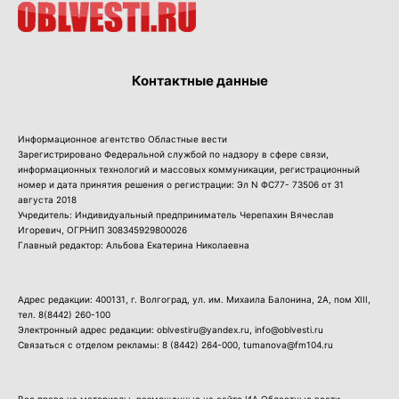
Контактные данные
Информационное агентство Областные вести
Зарегистрировано Федеральной службой по надзору в сфере связи,
информационных технологий и массовых коммуникации, регистрационный
номер и дата принятия решения о регистрации: Эл N ФС77- 73506 от 31
августа 2018
Учредитель: Индивидуальный предприниматель Черепахин Вячеслав
Игоревич, ОГРНИП 308345929800026
Главный редактор: Альбова Екатерина Николаевна
Адрес редакции: 400131, г. Волгоград, ул. им. Михаила Балонина, 2А, пом XIII,
тел.
8(8442) 260-100
Электронный адрес редакции: oblvestiru@yandex.ru, info@oblvesti.ru
Связаться с отделом рекламы:
8 (8442) 264-000
, tumanova@fm104.ru
Все права на материалы, размещенные на сайте ИА Областные вести,