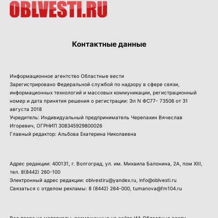
Контактные данные
Информационное агентство Областные вести
Зарегистрировано Федеральной службой по надзору в сфере связи,
информационных технологий и массовых коммуникации, регистрационный
номер и дата принятия решения о регистрации: Эл N ФС77- 73506 от 31
августа 2018
Учредитель: Индивидуальный предприниматель Черепахин Вячеслав
Игоревич, ОГРНИП 308345929800026
Главный редактор: Альбова Екатерина Николаевна
Адрес редакции: 400131, г. Волгоград, ул. им. Михаила Балонина, 2А, пом XIII,
тел.
8(8442) 260-100
Электронный адрес редакции: oblvestiru@yandex.ru, info@oblvesti.ru
Связаться с отделом рекламы:
8 (8442) 264-000
, tumanova@fm104.ru
Все права на материалы, размещенные на сайте ИА Областные вести,