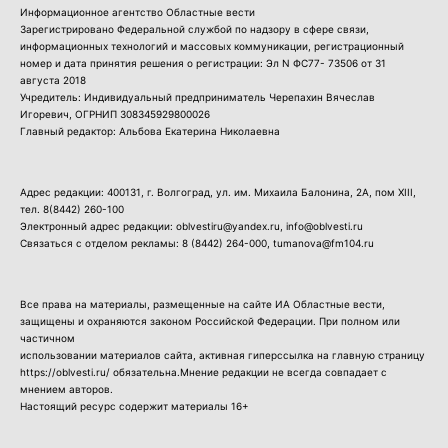
Информационное агентство Областные вести
Зарегистрировано Федеральной службой по надзору в сфере связи,
информационных технологий и массовых коммуникации, регистрационный
номер и дата принятия решения о регистрации: Эл N ФС77- 73506 от 31
августа 2018
Учредитель: Индивидуальный предприниматель Черепахин Вячеслав
Игоревич, ОГРНИП 308345929800026
Главный редактор: Альбова Екатерина Николаевна
Адрес редакции: 400131, г. Волгоград, ул. им. Михаила Балонина, 2А, пом XIII,
тел.
8(8442) 260-100
Электронный адрес редакции: oblvestiru@yandex.ru, info@oblvesti.ru
Связаться с отделом рекламы:
8 (8442) 264-000
, tumanova@fm104.ru
Все права на материалы, размещенные на сайте ИА Областные вести,
защищены и охраняются законом Российской Федерации. При полном или
частичном
использовании материалов сайта, активная гиперссылка на главную страницу
https://oblvesti.ru/ обязательна.Мнение редакции не всегда совпадает с
мнением авторов.
Настоящий ресурс содержит материалы 16+