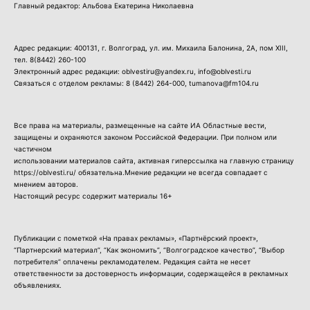
Главный редактор: Альбова Екатерина Николаевна
Адрес редакции: 400131, г. Волгоград, ул. им. Михаила Балонина, 2А, пом XIII,
тел.
8(8442) 260-100
Электронный адрес редакции: oblvestiru@yandex.ru, info@oblvesti.ru
Связаться с отделом рекламы:
8 (8442) 264-000
, tumanova@fm104.ru
Все права на материалы, размещенные на сайте ИА Областные вести,
защищены и охраняются законом Российской Федерации. При полном или
частичном
использовании материалов сайта, активная гиперссылка на главную страницу
https://oblvesti.ru/ обязательна.Мнение редакции не всегда совпадает с
мнением авторов.
Настоящий ресурс содержит материалы 16+
Публикации с пометкой «На правах рекламы», «Партнёрский проект»,
“Партнерский материал”, “Как экономить”, “Волгоградское качество”, “Выбор
потребителя” оплачены рекламодателем. Редакция сайта не несет
ответственности за достоверность информации, содержащейся в рекламных
объявлениях.