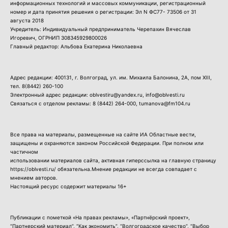
информационных технологий и массовых коммуникации, регистрационный
номер и дата принятия решения о регистрации: Эл N ФС77- 73506 от 31
августа 2018
Учредитель: Индивидуальный предприниматель Черепахин Вячеслав
Игоревич, ОГРНИП 308345929800026
Главный редактор: Альбова Екатерина Николаевна
Адрес редакции: 400131, г. Волгоград, ул. им. Михаила Балонина, 2А, пом XIII,
тел.
8(8442) 260-100
Электронный адрес редакции: oblvestiru@yandex.ru, info@oblvesti.ru
Связаться с отделом рекламы:
8 (8442) 264-000
, tumanova@fm104.ru
Все права на материалы, размещенные на сайте ИА Областные вести,
защищены и охраняются законом Российской Федерации. При полном или
частичном
использовании материалов сайта, активная гиперссылка на главную страницу
https://oblvesti.ru/ обязательна.Мнение редакции не всегда совпадает с
мнением авторов.
Настоящий ресурс содержит материалы 16+
Публикации с пометкой «На правах рекламы», «Партнёрский проект»,
“Партнерский материал”, “Как экономить”, “Волгоградское качество”, “Выбор