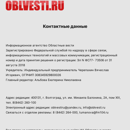
Контактные данные
Информационное агентство Областные вести
Зарегистрировано Федеральной службой по надзору в сфере связи,
информационных технологий и массовых коммуникации, регистрационный
номер и дата принятия решения о регистрации: Эл N ФС77- 73506 от 31
августа 2018
Учредитель: Индивидуальный предприниматель Черепахин Вячеслав
Игоревич, ОГРНИП 308345929800026
Главный редактор: Альбова Екатерина Николаевна
Адрес редакции: 400131, г. Волгоград, ул. им. Михаила Балонина, 2А, пом XIII,
тел.
8(8442) 260-100
Электронный адрес редакции: oblvestiru@yandex.ru, info@oblvesti.ru
Связаться с отделом рекламы:
8 (8442) 264-000
, tumanova@fm104.ru
Все права на материалы, размещенные на сайте ИА Областные вести,