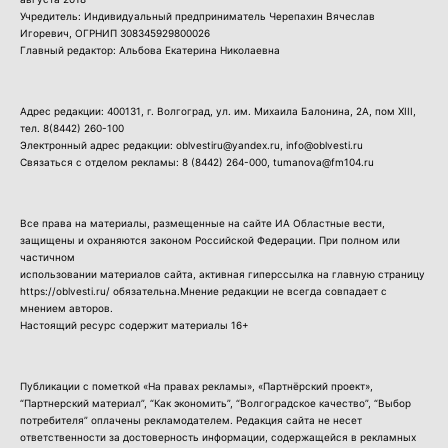
Учредитель: Индивидуальный предприниматель Черепахин Вячеслав
Игоревич, ОГРНИП 308345929800026
Главный редактор: Альбова Екатерина Николаевна
Адрес редакции: 400131, г. Волгоград, ул. им. Михаила Балонина, 2А, пом XIII,
тел.
8(8442) 260-100
Электронный адрес редакции: oblvestiru@yandex.ru, info@oblvesti.ru
Связаться с отделом рекламы:
8 (8442) 264-000
, tumanova@fm104.ru
Все права на материалы, размещенные на сайте ИА Областные вести,
защищены и охраняются законом Российской Федерации. При полном или
частичном
использовании материалов сайта, активная гиперссылка на главную страницу
https://oblvesti.ru/ обязательна.Мнение редакции не всегда совпадает с
мнением авторов.
Настоящий ресурс содержит материалы 16+
Публикации с пометкой «На правах рекламы», «Партнёрский проект»,
“Партнерский материал”, “Как экономить”, “Волгоградское качество”, “Выбор
потребителя” оплачены рекламодателем. Редакция сайта не несет
ответственности за достоверность информации, содержащейся в рекламных