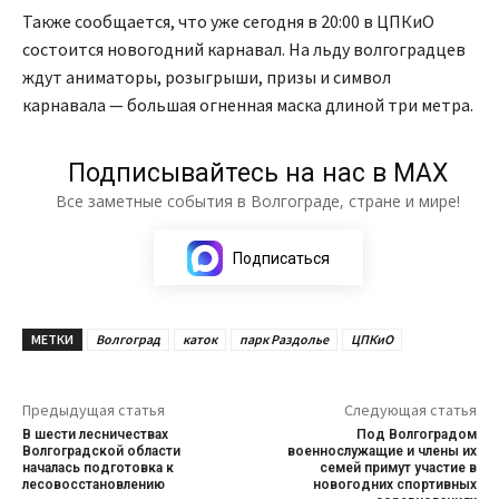
Также сообщается, что уже сегодня в 20:00 в ЦПКиО
состоится новогодний карнавал. На льду волгоградцев
ждут аниматоры, розыгрыши, призы и символ
карнавала — большая огненная маска длиной три метра.
Подписывайтесь на нас в МАХ
Все заметные события в Волгограде, стране и мире!
Подписаться
МЕТКИ
Волгоград
каток
парк Раздолье
ЦПКиО
Предыдущая статья
Следующая статья
В шести лесничествах
Под Волгоградом
Волгоградской области
военнослужащие и члены их
началась подготовка к
семей примут участие в
лесовосстановлению
новогодних спортивных