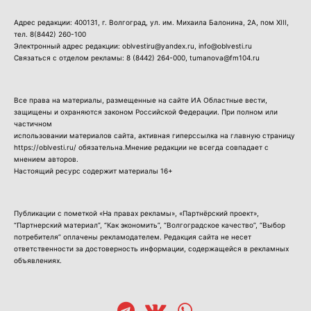
Адрес редакции: 400131, г. Волгоград, ул. им. Михаила Балонина, 2А, пом XIII,
тел.
8(8442) 260-100
Электронный адрес редакции: oblvestiru@yandex.ru, info@oblvesti.ru
Связаться с отделом рекламы:
8 (8442) 264-000
, tumanova@fm104.ru
Все права на материалы, размещенные на сайте ИА Областные вести,
защищены и охраняются законом Российской Федерации. При полном или
частичном
использовании материалов сайта, активная гиперссылка на главную страницу
https://oblvesti.ru/ обязательна.Мнение редакции не всегда совпадает с
мнением авторов.
Настоящий ресурс содержит материалы 16+
Публикации с пометкой «На правах рекламы», «Партнёрский проект»,
“Партнерский материал”, “Как экономить”, “Волгоградское качество”, “Выбор
потребителя” оплачены рекламодателем. Редакция сайта не несет
ответственности за достоверность информации, содержащейся в рекламных
объявлениях.