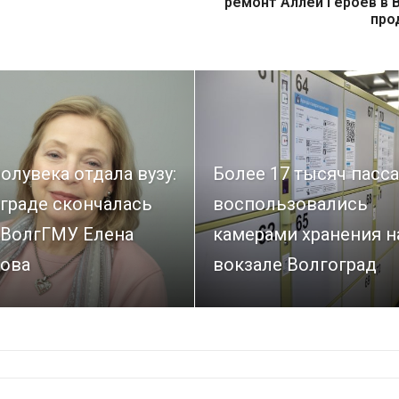
ремонт Аллеи Героев в 
про
олувека отдала вузу:
Более 17 тысяч пасс
граде скончалась
воспользовались
 ВолгГМУ Елена
камерами хранения н
ова
вокзале Волгоград