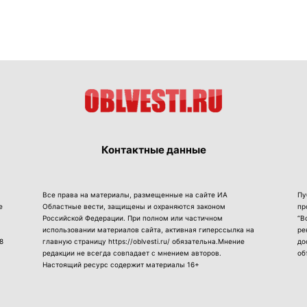
Контактные данные
Все права на материалы, размещенные на сайте ИА
Пу
е
Областные вести, защищены и охраняются законом
пр
Российской Федерации. При полном или частичном
“В
использовании материалов сайта, активная гиперссылка на
ре
8
главную страницу https://oblvesti.ru/ обязательна.Мнение
до
редакции не всегда совпадает с мнением авторов.
об
Настоящий ресурс содержит материалы 16+