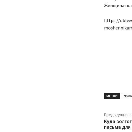
Женщина поте
https://oblve
moshennikam-
МЕТКИ
Волг
Предыдущая с
Куда волго
письма для