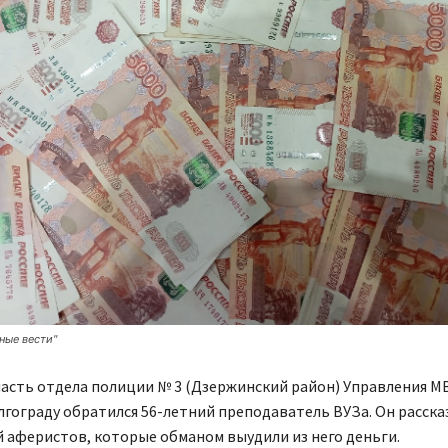
ные вести"
часть отдела полиции № 3 (Дзержинский район) Управления М
лгограду обратился 56-летний преподаватель ВУЗа. Он рассказ
 аферистов, которые обманом выудили из него деньги.