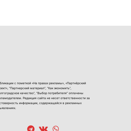
бликации с пометкой «На правах рекламы», «Партнёрский
оект», “Партнерский материал”, “Как экономить”,
олгоградское качество”, “Выбор потребителя” оплачены
кламодателем. Редакция сайта не несет ответственности за
стоверность информации, содержащейся в рекламных
ъявлениях.