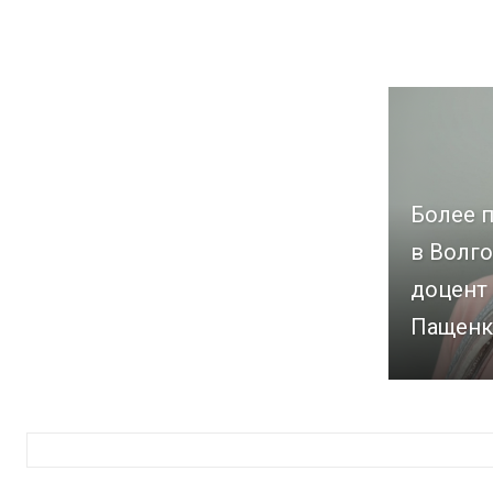
Более п
в Волго
доцент
Пащенк