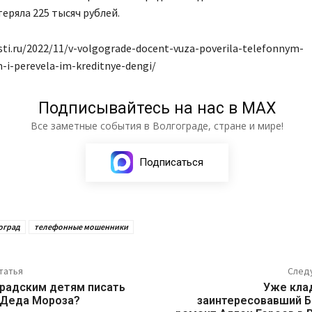
ряла 225 тысяч рублей.
sti.ru/2022/11/v-volgograde-docent-vuza-poverila-telefonnym-
i-perevela-im-kreditnye-dengi/
Подписывайтесь на нас в МАХ
Все заметные события в Волгограде, стране и мире!
Подписаться
оград
телефонные мошенники
татья
След
градским детям писать
Уже клад
 Деда Мороза?
заинтересовавший 