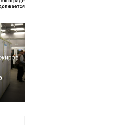
Волгограде
должается
ажиров
а