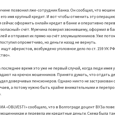
жчине позвонил лже-сотрудник банка. Он сообщил, что мошен
его имя крупный кредит. И вот чтобы отменить эту операцию
и сейчас оформить онлайн кредит в банке и оперативно пере
езопасный» счёт. Мужчина поверил звонившему, оформил в ба
блей и отправил их прямо на счёт злоумышленников. Уже пото
 поступил опрометчиво, но деньги назад не вернуть.
ищут аферистов, возбуждено уголовное дело по ст. 159 УК РФ
тво».
 последнее время это уже не первый случай, когда люди имея 
адают на крючок мошенников. Принято думать, что отдать д
 удел доверчивых пенсионеров. Однако никто не застрахован 
учаев, а потому нужно быть крайне внимательными и перепро
.
 ИА «OBLVESTI» сообщало, что в Волгограде доцент ВУЗа пов
ошенникам и перевела им кредитные деньги. Схема была так