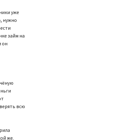
ники уже
, нужно
вести
нке займ на
м он
учёную
еньги
от
верять всю
ерила
ой же.