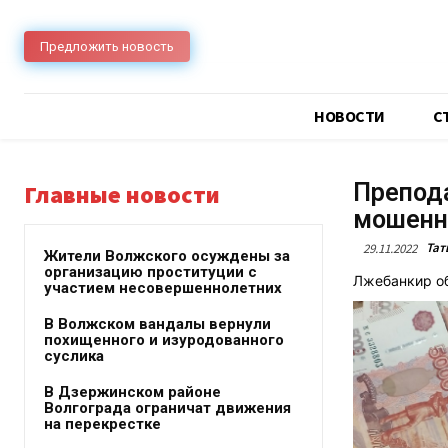
Предложить новость
НОВОСТИ
C
Препода
Главные новости
мошенн
Тат
29.11.2022
Жители Волжского осуждены за
организацию проституции с
Лжебанкир об
участием несовершеннолетних
В Волжском вандалы вернули
похищенного и изуродованного
суслика
В Дзержинском районе
Волгограда ограничат движения
на перекрестке