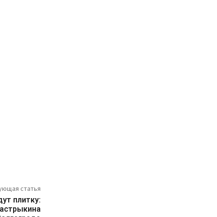
ующая статья
ут плитку:
Бастрыкина