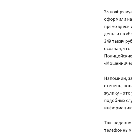
25 ноября му
оформили на 
прямо здесь 
деньги на «б
349 тысяч ру
осознал, что
Полицейские 
«Мошенничес
Напомним, за
степень, поп
жулику – это
подобных сл
информацию
Так, недавно
телефонным м