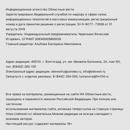
Информационное агентство Областные вести
Зарегистрировано Федеральной службой по надзору в сфере связи,
информационных технологий и массовых коммуникации, регистрационный
номер и дата принятия решения о регистрации: Эл N ФС77- 73506 от 31
августа 2018
Учредитель: Индивидуальный предприниматель Черепахин Вячеслав
Игоревич, ОГРНИП 308345929800026
Главный редактор: Альбова Екатерина Николаевна
Адрес редакции: 400131, г. Волгоград, ул. им. Михаила Балонина, 2А, пом XIII,
тел.
8(8442) 260-100
Электронный адрес редакции: oblvestiru@yandex.ru, info@oblvesti.ru
Связаться с отделом рекламы:
8 (8442) 264-000
, tumanova@fm104.ru
Все права на материалы, размещенные на сайте ИА Областные вести,
защищены и охраняются законом Российской Федерации. При полном или
частичном
использовании материалов сайта, активная гиперссылка на главную страницу
https://oblvesti.ru/ обязательна.Мнение редакции не всегда совпадает с
мнением авторов.
Настоящий ресурс содержит материалы 16+