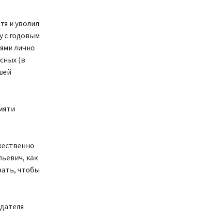
тя и уволил
у с годовым
иями лично
сных (в
шей
мяти
жественно
льевич, как
вать, чтобы
едателя