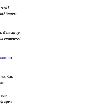
 что?
аю? Зачем
 Я не хочу.
Вы скажите!
нал
»
он
чно. Как
а».
 или
гофарм»