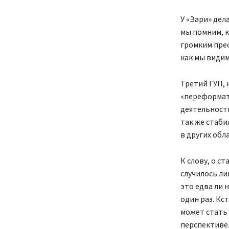
У «Зари» дел
мы помним, к
громким пре
как мы видим
Третий ГУП,
«переформат
деятельности
так же стаби
в других обла
К слову, о с
случилось ли
это едва ли 
один раз. Кс
может стать
перспективе