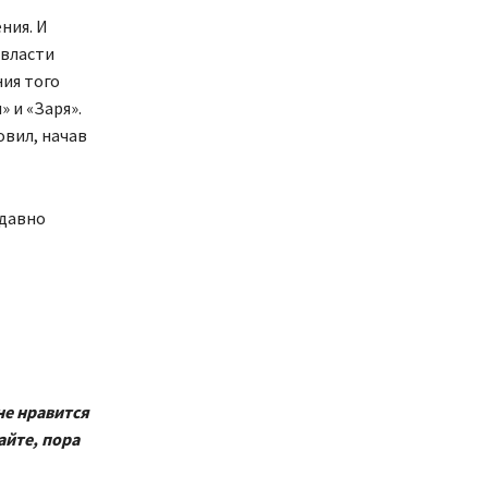
ния. И
 власти
ния того
 и «Заря».
вил, начав
 давно
не нравится
айте, пора