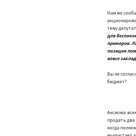
Нам же сообщ
акционирован
тему депута
для беспоко
примеров. Ли
позиция пом
вовсе заклад
Вы не соглас
бюджет?
Аксиома: все
продать два 
когда полном
возрастает д