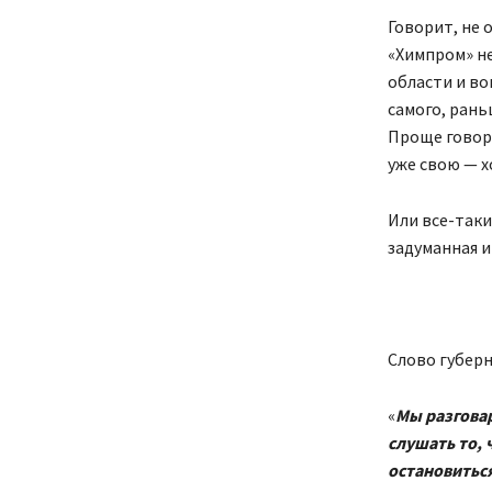
Говорит, не 
«Химпром» не
области и во
самого, рань
Проще говор
уже свою — 
Или все-таки
задуманная и
Слово губерн
«
Мы разговар
слушать то, 
остановиться