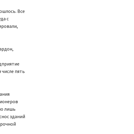
бошлось. Все
да с
ировали,
ардон,
едприятие
 числе пять
вания
сионеров
ло лишь
 снос зданий
срочной