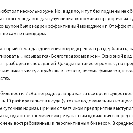
а обстоят несколько хуже. Но, видимо, и тут без подмены не о
ак совсем недавно для «улучшения экономики» предприятия ту
сс-шумом был внедрен эффективный менеджмент. Отэффект
, по самые помидоры.
 который команда «движения вперед» решила раздербанить, п
ировать», называется «Волгоградвзрывпром». Основной вид
 – разборка и снос зданий. Доходы не такие огромные, но пр
льно имеет чистую прибыль и, кстати, восемь филиалов, в том
стях.
табильности. У «Волгоградвзрывпрома» за все время существо
шь 10 разбирательств в суде (у тех же водоканальных концес
не суточная норма). Причем ответчиком предприятие выступи
тати, судя по экономическим результатам «движения в перед»,
 очень востребованным и перспективным бизнесом. В средне
.