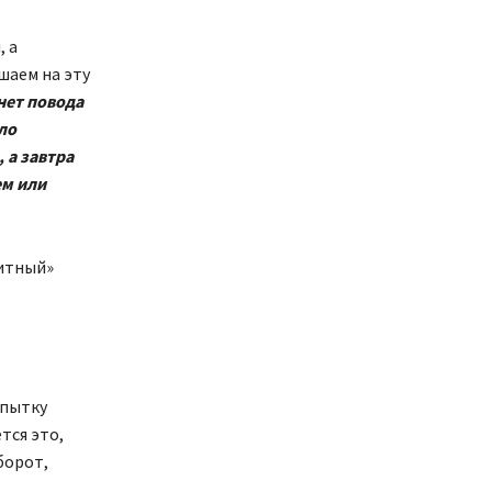
, а
шаем на эту
нет повода
ло
 а завтра
ем или
цитный»
опытку
тся это,
борот,