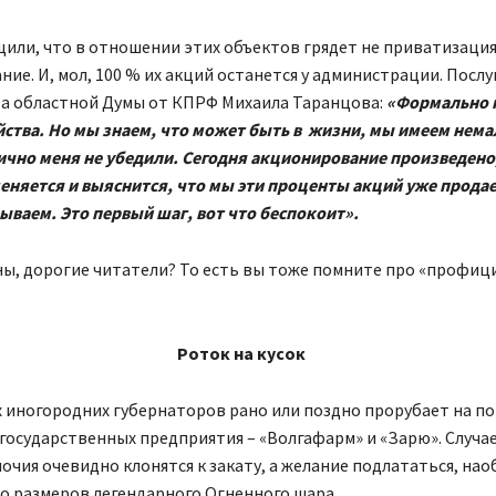
или, что в отношении этих объектов грядет не приватизация
ие. И, мол, 100 % их акций останется у администрации. Послу
та областной Думы от КПРФ Михаила Таранцова:
«Формально 
йства. Но мы знаем, что может быть в жизни, мы имеем нема
чно меня не убедили. Сегодня акционирование произведено,
еняется и выяснится, что мы эти проценты акций уже прода
ываем. Это первый шаг, вот что беспокоит».
ны, дорогие читатели? То есть вы тоже помните про «профи
Роток на кусок
х иногородних губернаторов рано или поздно прорубает на п
государственных предприятия – «Волгафарм» и «Зарю». Случае
очия очевидно клонятся к закату, а желание подлататься, нао
о размеров легендарного Огненного шара.