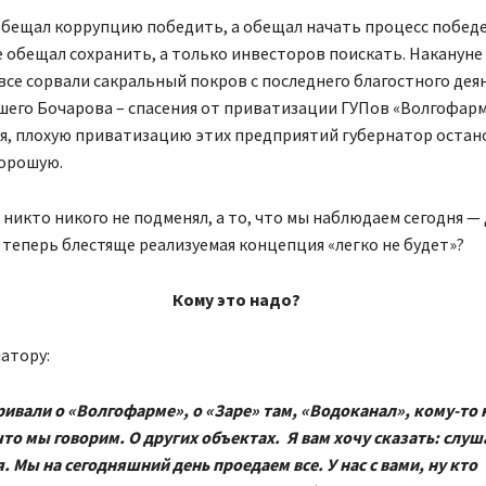
обещал коррупцию победить, а обещал начать процесс победе
 обещал сохранить, а только инвесторов поискать. Накануне
все сорвали сакральный покров с последнего благостного дея
шего Бочарова – спасения от приватизации ГУПов «Волгофарм»
я, плохую приватизацию этих предприятий губернатор остано
хорошую.
 никто никого не подменял, а то, что мы наблюдаем сегодня —
 теперь блестяще реализуемая концепция «легко не будет»?
Кому это надо?
атору:
ивали о «Волгофарме», о «Заре» там, «Водоканал», кому-то 
что мы говорим. О других объектах. Я вам хочу сказать: слуш
. Мы на сегодняшний день проедаем все. У нас с вами, ну кто