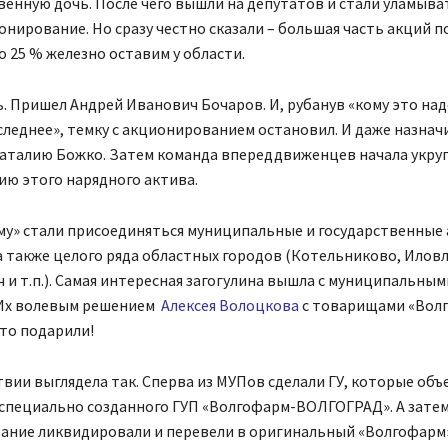
венную дочь. После чего вышли на депутатов и стали уламыват
онирование. Но сразу честно сказали – большая часть акций п
о 25 % железно оставим у области.
. Пришел Андрей Иванович Бочаров. И, рубанув «кому это над
леднее», темку с акционированием остановил. И даже назнач
аталию Божко. Затем команда впереддвиженцев начала укру
ю этого нарядного актива.
му» стали присоединяться муниципальные и государственные
а также целого ряда областных городов (Котельниково, Иловл
и т.п.). Самая интересная загогулина вышла с муниципальны
 Их волевым решением
Алексея Волоцкова
с товарищами «Волг
сто подарили!
твии выглядела так. Сперва из МУПов сделали ГУ, которые об
 специально созданного ГУП «Волгофарм-ВОЛГОГРАД». А затем
ание ликвидировали и перевели в оригинальный «Волгофарм»