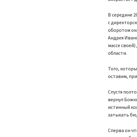
В середине 2
с директорск
оборотом око
Андрея Ивано
массе своей)
области.
Того, которы
оставим, при
Спустя полто
вернул Божко
истинный ком
затыкать бю
Сперва он чт