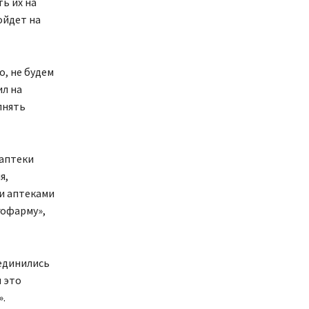
ь их на
ойдет на
о, не будем
ил на
пнять
 аптеки
я,
ми аптеками
офарму»,
ъединились
 это
.