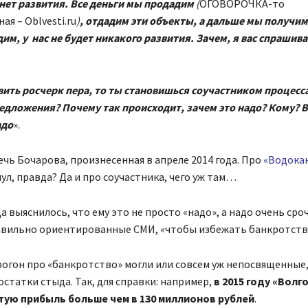
нет развития. Все деньги мы продадим
(
ОГОВОРОЧКА-то
я – Oblvesti.ru
)
, отдадим эти объекты, а дальше мы получим
им, у нас не будет никакого развития. Зачем, я вас спрашив
вить росчерк пера, то ты становишься соучастником процесса.
едложения? Почему так происходит, зачем это надо? Кому? 
адо
».
ечь Бочарова, произнесенная в апреле 2014 года. Про
«
Водока
ул, правда? Да и про соучастника, чего уж там…
да выяснилось, что ему это не просто «надо», а надо очень сро
авильно ориентированные СМИ, «чтобы избежать банкротств
огон про «банкротство» могли или совсем уж непосвященные,
статки стыда. Так, для справки: например,
в 2015 году «Вол
тую прибыль больше чем в 130 миллионов рублей
.