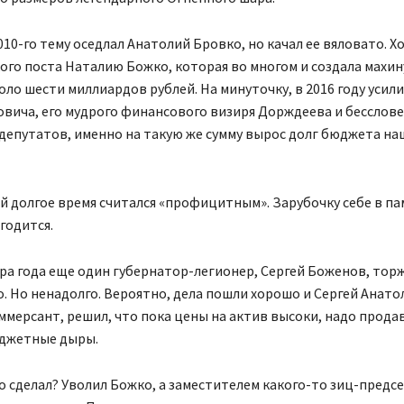
010-го тему оседлал Анатолий Бровко, но качал ее вяловато. Хо
ого поста Наталию Божко, которая во многом и создала махин
ло шести миллиардов рублей. На минуточку, в 2016 году усил
вича, его мудрого финансового визиря Дорждеева и бесслове
 депутатов, именно на такую же сумму вырос долг бюджета на
й долгое время считался «профицитным». Зарубочку себе в па
годится.
ра года еще один губернатор-легионер, Сергей Боженов, тор
. Но ненадолго. Вероятно, дела пошли хорошо и Сергей Анато
мерсант, решил, что пока цены на актив высоки, надо прода
джетные дыры.
о сделал? Уволил Божко, а заместителем какого-то зиц-предс