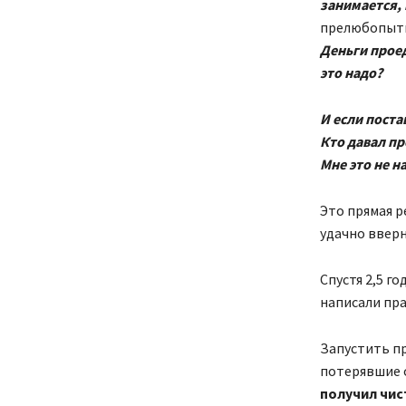
занимается, 
прелюбопытна
Деньги проед
это надо?
И если поста
Кто давал пр
Мне это не н
Это прямая р
удачно вверн
Спустя 2,5 го
написали пр
Запустить пр
потерявшие о
получил чис