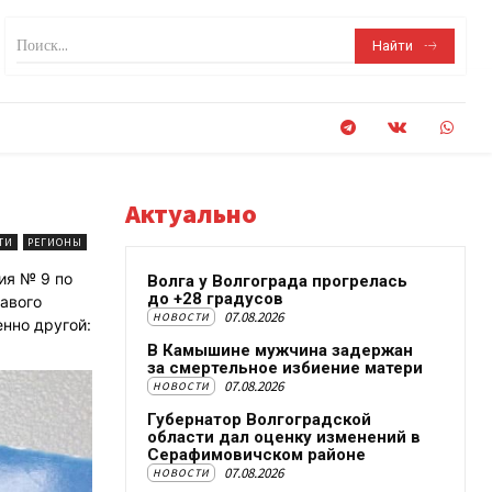
Поиск...
Найти
Актуально
ТИ
РЕГИОНЫ
ия № 9 по
Волга у Волгограда прогрелась
до +28 градусов
авого
07.08.2026
НОВОСТИ
нно другой:
В Камышине мужчина задержан
за смертельное избиение матери
07.08.2026
НОВОСТИ
Губернатор Волгоградской
области дал оценку изменений в
Серафимовичском районе
07.08.2026
НОВОСТИ