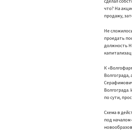
сделал собст
что? На акци
продажу, зат
Не сложилось
проедать пос
должность Н
капитализаци
К «Волгофар
Волгограда, 
Серафимович 
Волгограда.
по сути, про
Схема в дейс
под началом
новообразов