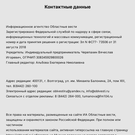
Контактные данные
Информационное агентство Областные вести
Зарегистрировано Федеральной службой по надзору в сфере связи,
информационных технологий и массовых коммуникации, регистрационный
номер и дата принятия решения о регистрации: Эл N ФС77- 73506 от 31
августа 2018
Учредитель: Индивидуальный предприниматель Черепахин Вячеслав
Игоревич, ОГРНИП 308345929800026
Главный редактор: Альбова Екатерина Николаевна
Адрес редакции: 400131, г. Волгоград, ул. им. Михаила Балонина, 2А, пом XIII,
тел.
8(8442) 260-100
Электронный адрес редакции: oblvestiru@yandex.ru, info@oblvesti.ru
Связаться с отделом рекламы:
8 (8442) 264-000
, tumanova@fm104.ru
Все права на материалы, размещенные на сайте ИА Областные вести,
защищены и охраняются законом Российской Федерации. При полном или
частичном
использовании материалов сайта, активная гиперссылка на главную страницу