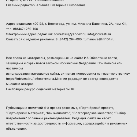
Главный редактор: Альбова Екатерина Николаевна
Адрес редакции: 400131, г. Волгоград, ул. им. Михаила Балонина, 2А, пом XIII,
тел.
8(8442) 260-100
Электронный адрес редакции: oblvestiru@yandex.ru, info@oblvesti.ru
Связаться с отделом рекламы:
8 (8442) 264-000
, tumanova@fm104.ru
Все права на материалы, размещенные на сайте ИА Областные вести,
защищены и охраняются законом Российской Федерации. При полном или
частичном
использовании материалов сайта, активная гиперссылка на главную страницу
https://oblvesti.ru/ обязательна.Мнение редакции не всегда совпадает с
мнением авторов.
Настоящий ресурс содержит материалы 16+
Публикации с пометкой «На правах рекламы», «Партнёрский проект»,
“Партнерский материал”, “Как экономить”, “Волгоградское качество”, “Выбор
потребителя” оплачены рекламодателем. Редакция сайта не несет
ответственности за достоверность информации, содержащейся в рекламных
объявлениях.