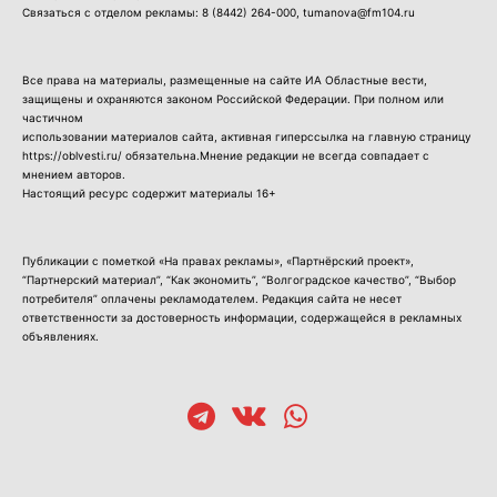
Связаться с отделом рекламы:
8 (8442) 264-000
, tumanova@fm104.ru
Все права на материалы, размещенные на сайте ИА Областные вести,
защищены и охраняются законом Российской Федерации. При полном или
частичном
использовании материалов сайта, активная гиперссылка на главную страницу
https://oblvesti.ru/ обязательна.Мнение редакции не всегда совпадает с
мнением авторов.
Настоящий ресурс содержит материалы 16+
Публикации с пометкой «На правах рекламы», «Партнёрский проект»,
“Партнерский материал”, “Как экономить”, “Волгоградское качество”, “Выбор
потребителя” оплачены рекламодателем. Редакция сайта не несет
ответственности за достоверность информации, содержащейся в рекламных
объявлениях.