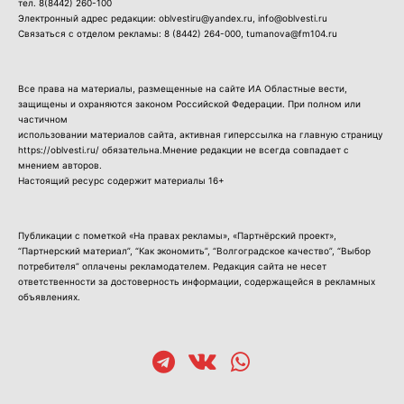
тел.
8(8442) 260-100
Электронный адрес редакции: oblvestiru@yandex.ru, info@oblvesti.ru
Связаться с отделом рекламы:
8 (8442) 264-000
, tumanova@fm104.ru
Все права на материалы, размещенные на сайте ИА Областные вести,
защищены и охраняются законом Российской Федерации. При полном или
частичном
использовании материалов сайта, активная гиперссылка на главную страницу
https://oblvesti.ru/ обязательна.Мнение редакции не всегда совпадает с
мнением авторов.
Настоящий ресурс содержит материалы 16+
Публикации с пометкой «На правах рекламы», «Партнёрский проект»,
“Партнерский материал”, “Как экономить”, “Волгоградское качество”, “Выбор
потребителя” оплачены рекламодателем. Редакция сайта не несет
ответственности за достоверность информации, содержащейся в рекламных
объявлениях.